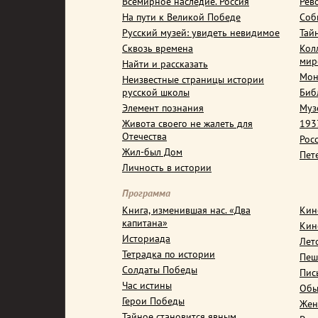
Всемирное наследие. Россия
Рев
На пути к Великой Победе
Соб
Русский музей: увидеть невидимое
Тай
Сквозь времена
Кол
мир
Найти и рассказать
Мон
Неизвестные страницы истории
русской школы
Биб
Элемент познания
Муз
Живота своего не жалеть для
1937
Отечества
Рос
Жил-был Дом
Пет
Личность в истории
Программа
Книга, изменившая нас. «Два
Кин
капитана»
Кин
Историада
Лет
Тетрадка по истории
Пеш
Солдаты Победы
Пис
Час истины
Обы
Герои Победы
Жен
Тайное становится явным