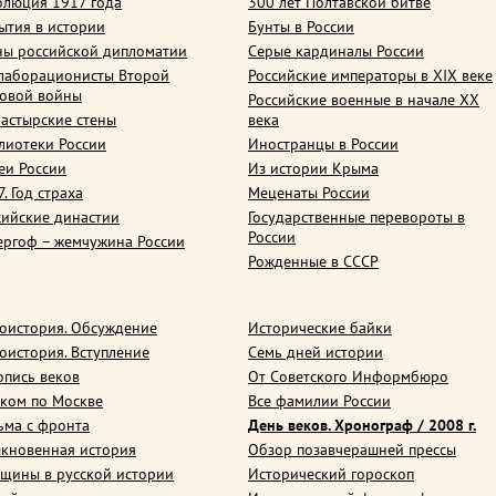
олюция 1917 года
300 лет Полтавской битве
ытия в истории
Бунты в России
ны российской дипломатии
Серые кардиналы России
лаборационисты Второй
Российские императоры в XIX веке
овой войны
Российские военные в начале ХХ
астырские стены
века
лиотеки России
Иностранцы в России
еи России
Из истории Крыма
. Год страха
Меценаты России
сийские династии
Государственные перевороты в
России
ергоф – жемчужина России
Рожденные в СССР
оистория. Обсуждение
Исторические байки
оистория. Вступление
Семь дней истории
опись веков
От Советского Информбюро
ком по Москве
Все фамилии России
ьма с фронта
День веков. Хронограф / 2008 г.
кновенная история
Обзор позавчерашней прессы
щины в русской истории
Исторический гороскоп