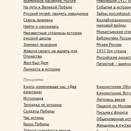
Всемирное наследие. Россия
Революция 1917 г
На пути к Великой Победе
События в истори
Русский музей: увидеть невидимое
Тайны российской
Сквозь времена
Коллаборационис
мировой войны
Найти и рассказать
Монастырские сте
Неизвестные страницы истории
русской школы
Библиотеки Росси
Элемент познания
Музеи России
Живота своего не жалеть для
1937. Год страха
Отечества
Российские динас
Жил-был Дом
Петергоф – жемчу
Личность в истории
Программа
Книга, изменившая нас. «Два
Киноистория. Обс
капитана»
Киноистория. Вст
Историада
Летопись веков
Тетрадка по истории
Пешком по Москв
Солдаты Победы
Письма с фронта
Час истины
Обыкновенная ис
Герои Победы
Женщины в русско
Тайное становится явным