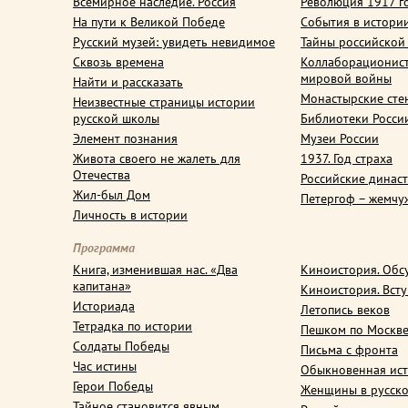
Всемирное наследие. Россия
Революция 1917 г
На пути к Великой Победе
События в истори
Русский музей: увидеть невидимое
Тайны российской
Сквозь времена
Коллаборационис
мировой войны
Найти и рассказать
Монастырские сте
Неизвестные страницы истории
русской школы
Библиотеки Росси
Элемент познания
Музеи России
Живота своего не жалеть для
1937. Год страха
Отечества
Российские динас
Жил-был Дом
Петергоф – жемчу
Личность в истории
Программа
Книга, изменившая нас. «Два
Киноистория. Обс
капитана»
Киноистория. Вст
Историада
Летопись веков
Тетрадка по истории
Пешком по Москв
Солдаты Победы
Письма с фронта
Час истины
Обыкновенная ис
Герои Победы
Женщины в русско
Тайное становится явным