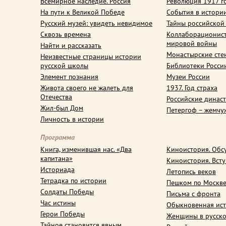
Всемирное наследие. Россия
Революция 1917 г
На пути к Великой Победе
События в истори
Русский музей: увидеть невидимое
Тайны российской
Сквозь времена
Коллаборационис
мировой войны
Найти и рассказать
Монастырские сте
Неизвестные страницы истории
русской школы
Библиотеки Росси
Элемент познания
Музеи России
Живота своего не жалеть для
1937. Год страха
Отечества
Российские динас
Жил-был Дом
Петергоф – жемчу
Личность в истории
Программа
Книга, изменившая нас. «Два
Киноистория. Обс
капитана»
Киноистория. Вст
Историада
Летопись веков
Тетрадка по истории
Пешком по Москв
Солдаты Победы
Письма с фронта
Час истины
Обыкновенная ис
Герои Победы
Женщины в русско
Тайное становится явным