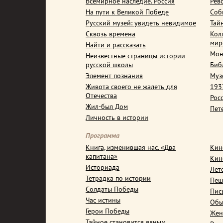
Всемирное наследие. Россия
Рев
На пути к Великой Победе
Соб
Русский музей: увидеть невидимое
Тай
Сквозь времена
Кол
мир
Найти и рассказать
Мон
Неизвестные страницы истории
русской школы
Биб
Элемент познания
Муз
Живота своего не жалеть для
1937
Отечества
Рос
Жил-был Дом
Пет
Личность в истории
Программа
Книга, изменившая нас. «Два
Кин
капитана»
Кин
Историада
Лет
Тетрадка по истории
Пеш
Солдаты Победы
Пис
Час истины
Обы
Герои Победы
Жен
Тайное становится явным