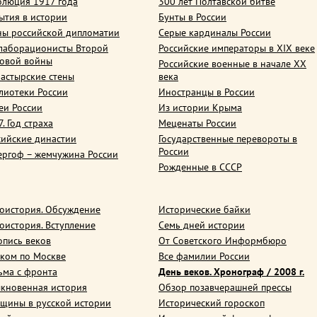
олюция 1917 года
300 лет Полтавской битве
ытия в истории
Бунты в России
ны российской дипломатии
Серые кардиналы России
лаборационисты Второй
Российские императоры в XIX веке
овой войны
Российские военные в начале ХХ
астырские стены
века
лиотеки России
Иностранцы в России
еи России
Из истории Крыма
. Год страха
Меценаты России
сийские династии
Государственные перевороты в
России
ергоф – жемчужина России
Рожденные в СССР
оистория. Обсуждение
Исторические байки
оистория. Вступление
Семь дней истории
опись веков
От Советского Информбюро
ком по Москве
Все фамилии России
ьма с фронта
День веков. Хронограф / 2008 г.
кновенная история
Обзор позавчерашней прессы
щины в русской истории
Исторический гороскоп