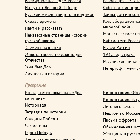
Всемирное наследие. Россия
Революция 1917 г
На пути к Великой Победе
События в истори
Русский музей: увидеть невидимое
Тайны российской
Сквозь времена
Коллаборационис
мировой войны
Найти и рассказать
Монастырские сте
Неизвестные страницы истории
русской школы
Библиотеки Росси
Элемент познания
Музеи России
Живота своего не жалеть для
1937. Год страха
Отечества
Российские динас
Жил-был Дом
Петергоф – жемчу
Личность в истории
Программа
Книга, изменившая нас. «Два
Киноистория. Обс
капитана»
Киноистория. Вст
Историада
Летопись веков
Тетрадка по истории
Пешком по Москв
Солдаты Победы
Письма с фронта
Час истины
Обыкновенная ис
Герои Победы
Женщины в русско
Тайное становится явным