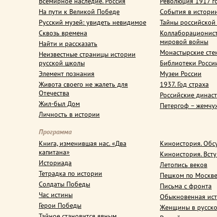
Всемирное наследие. Россия
Революция 1917 г
На пути к Великой Победе
События в истори
Русский музей: увидеть невидимое
Тайны российской
Сквозь времена
Коллаборационис
мировой войны
Найти и рассказать
Монастырские сте
Неизвестные страницы истории
русской школы
Библиотеки Росси
Элемент познания
Музеи России
Живота своего не жалеть для
1937. Год страха
Отечества
Российские динас
Жил-был Дом
Петергоф – жемчу
Личность в истории
Программа
Книга, изменившая нас. «Два
Киноистория. Обс
капитана»
Киноистория. Вст
Историада
Летопись веков
Тетрадка по истории
Пешком по Москв
Солдаты Победы
Письма с фронта
Час истины
Обыкновенная ис
Герои Победы
Женщины в русско
Тайное становится явным