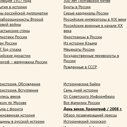
олюция 1917 года
300 лет Полтавской битве
ытия в истории
Бунты в России
ны российской дипломатии
Серые кардиналы России
лаборационисты Второй
Российские императоры в XIX веке
овой войны
Российские военные в начале ХХ
астырские стены
века
лиотеки России
Иностранцы в России
еи России
Из истории Крыма
. Год страха
Меценаты России
сийские династии
Государственные перевороты в
России
ергоф – жемчужина России
Рожденные в СССР
оистория. Обсуждение
Исторические байки
оистория. Вступление
Семь дней истории
опись веков
От Советского Информбюро
ком по Москве
Все фамилии России
ьма с фронта
День веков. Хронограф / 2008 г.
кновенная история
Обзор позавчерашней прессы
щины в русской истории
Исторический гороскоп