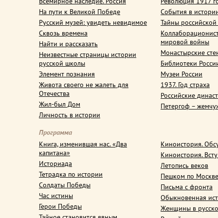
Всемирное наследие. Россия
Революция 1917 г
На пути к Великой Победе
События в истори
Русский музей: увидеть невидимое
Тайны российской
Сквозь времена
Коллаборационис
мировой войны
Найти и рассказать
Монастырские сте
Неизвестные страницы истории
русской школы
Библиотеки Росси
Элемент познания
Музеи России
Живота своего не жалеть для
1937. Год страха
Отечества
Российские динас
Жил-был Дом
Петергоф – жемчу
Личность в истории
Программа
Книга, изменившая нас. «Два
Киноистория. Обс
капитана»
Киноистория. Вст
Историада
Летопись веков
Тетрадка по истории
Пешком по Москв
Солдаты Победы
Письма с фронта
Час истины
Обыкновенная ис
Герои Победы
Женщины в русско
Тайное становится явным