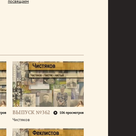
посвящаем
ВЫПУСК №362
тров
106 просмотров
Чистяков