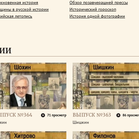
кновенная история
Обзор позавчерашней прессы
щины в русской истории
Исторический гороскоп
сийская летопись
История одной фотографии
СИИ
ЫПУСК №364
ВЫПУСК №363
71 просмотр
86 просмо
хин
Шишкин