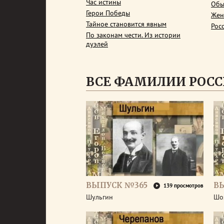
Час истины
Обы
Герои Победы
Жен
Тайное становится явным
Рос
По законам чести. Из истории
дуэлей
ВСЕ ФАМИЛИИ РОС
ВЫПУСК №365
В
139 просмотров
Шульгин
Шо