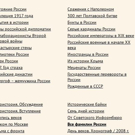
тояние России
Сражения с Наполеоном
олюция 1917 года
300 лет Полтавской битве
ытия в истории
Бунты в России
ны российской дипломатии
Серые кардиналы России
лаборационисты Второй
Российские императоры в XIX веке
овой войны
Российские военные в начале ХХ
астырские стены
века
лиотеки России
Иностранцы в России
еи России
Из истории Крыма
. Год страха
Меценаты России
сийские династии
Государственные перевороты в
России
ергоф – жемчужина России
Рожденные в СССР
оистория. Обсуждение
Исторические байки
оистория. Вступление
Семь дней истории
опись веков
От Советского Информбюро
ком по Москве
Все фамилии России
ьма с фронта
День веков. Хронограф / 2008 г.