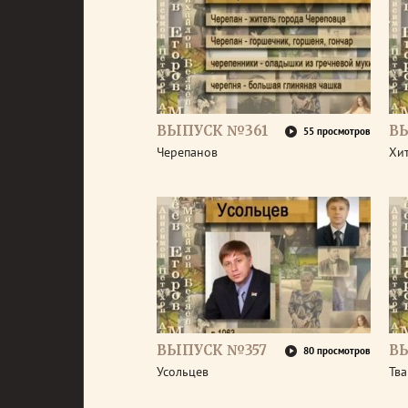
ВЫПУСК №361
В
55 просмотров
Черепанов
Хи
ВЫПУСК №357
В
80 просмотров
Усольцев
Тв