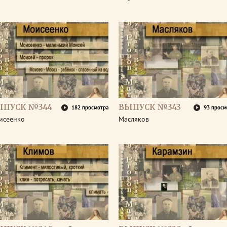
ЫПУСК №344
ВЫПУСК №343
182 просмотра
93 просм
исеенко
Масляков