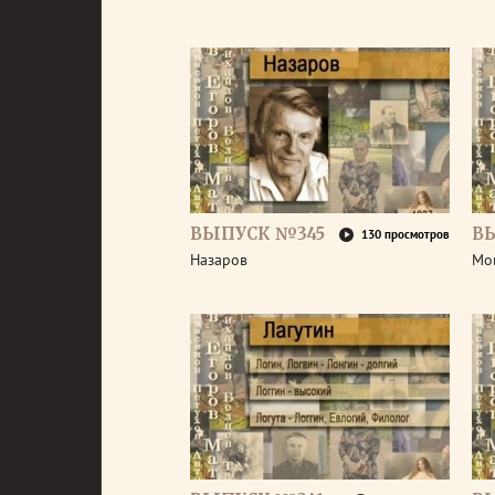
ВЫПУСК №345
В
130 просмотров
Назаров
Мо