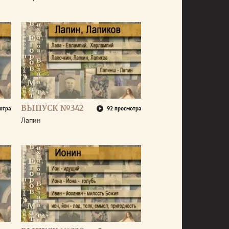
ВЫПУСК №342
отра
92 просмотра
Лапин