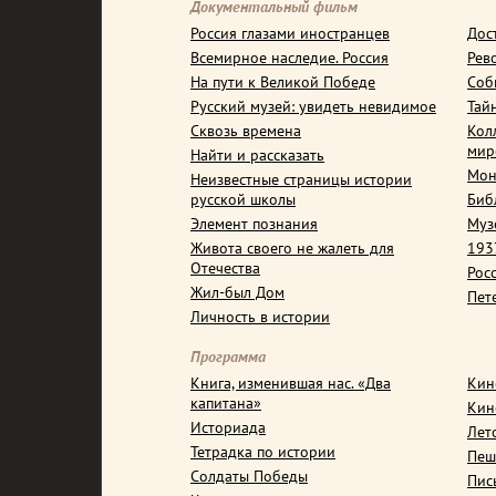
Документальный фильм
Россия глазами иностранцев
Дос
Всемирное наследие. Россия
Рев
На пути к Великой Победе
Соб
Русский музей: увидеть невидимое
Тай
Сквозь времена
Кол
мир
Найти и рассказать
Мон
Неизвестные страницы истории
русской школы
Биб
Элемент познания
Муз
Живота своего не жалеть для
1937
Отечества
Рос
Жил-был Дом
Пет
Личность в истории
Программа
Книга, изменившая нас. «Два
Кин
капитана»
Кин
Историада
Лет
Тетрадка по истории
Пеш
Солдаты Победы
Пис