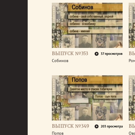
ВЫПУСК №353
В
37 просмотров
Собинов
Ро
ВЫПУСК №349
В
203 просмотра
Попов
Ов