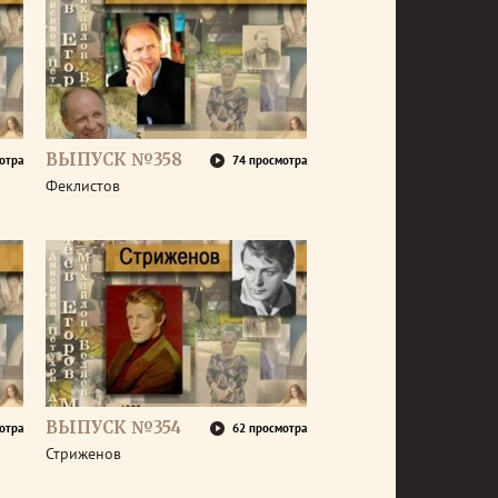
ВЫПУСК №358
отра
74 просмотра
Феклистов
ВЫПУСК №354
отра
62 просмотра
Стриженов