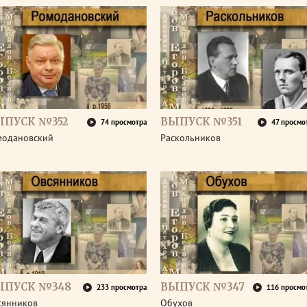
ЫПУСК №352
ВЫПУСК №351
74 просмотра
47 просмо
модановский
Раскольников
ЫПУСК №348
ВЫПУСК №347
233 просмотра
116 просмо
сянников
Обухов