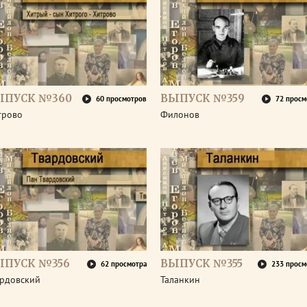
ЫПУСК №360
ВЫПУСК №359
60 просмотров
72 просм
трово
Филонов
ЫПУСК №356
ВЫПУСК №355
62 просмотра
233 просм
ардовский
Таланкин