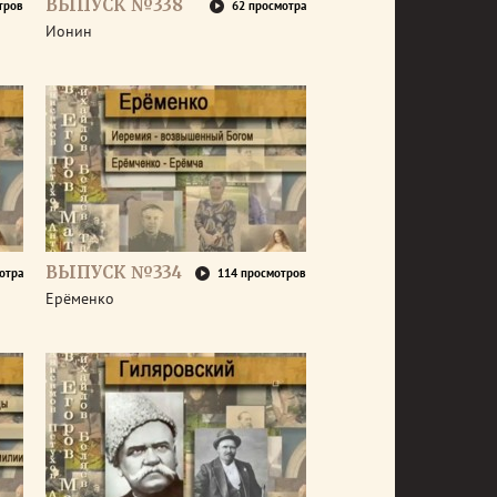
ВЫПУСК №338
тров
62 просмотра
Ионин
ВЫПУСК №334
отра
114 просмотров
Ерёменко