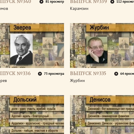
ЫПУСК №340
ВЫПУСК №339
81 просмотр
112 просмо
имов
Карамзин
ЫПУСК №336
ВЫПУСК №335
73 просмотра
64 просм
ерев
Журбин