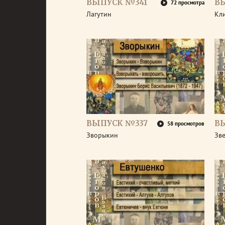
ВЫПУСК №341
В
72 просмотра
Лагутин
Кл
ВЫПУСК №337
В
58 просмотров
Зворыкин
Зв