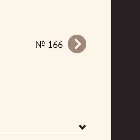
№ 166
prev