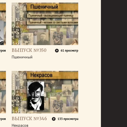
ВЫПУСК №350
тров
61 просмотр
Пшеничный
ВЫПУСК №346
тров
133 просмотра
Некрасов