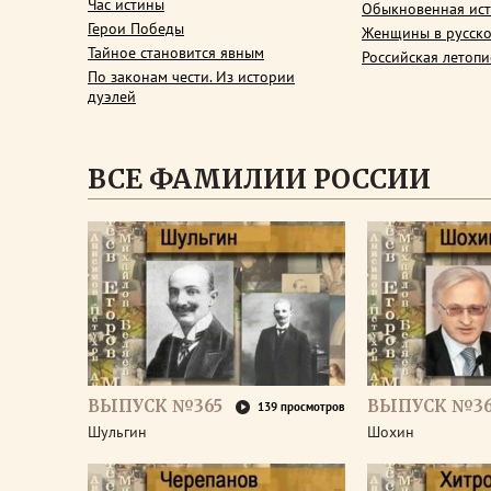
Час истины
Обыкновенная ис
Герои Победы
Женщины в русско
Тайное становится явным
Российская летопи
По законам чести. Из истории
дуэлей
ВСЕ ФАМИЛИИ РОССИИ
ВЫПУСК №365
ВЫПУСК №3
139 просмотров
Шульгин
Шохин