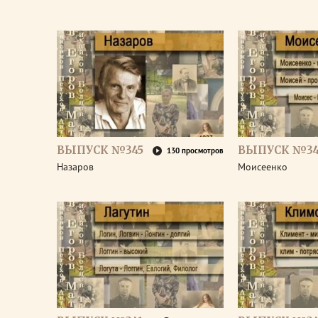
ВЫПУСК №345
ВЫПУСК №34
130 просмотров
Назаров
Моисеенко