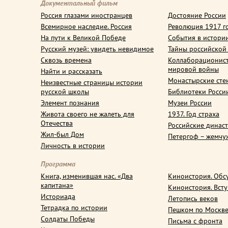
Документальный фильм
Россия глазами иностранцев
Достояние России
Всемирное наследие. Россия
Революция 1917 г
На пути к Великой Победе
События в истори
Русский музей: увидеть невидимое
Тайны российской
Сквозь времена
Коллаборационис
мировой войны
Найти и рассказать
Монастырские сте
Неизвестные страницы истории
русской школы
Библиотеки Росси
Элемент познания
Музеи России
Живота своего не жалеть для
1937. Год страха
Отечества
Российские динас
Жил-был Дом
Петергоф – жемчу
Личность в истории
Программа
Книга, изменившая нас. «Два
Киноистория. Обс
капитана»
Киноистория. Вст
Историада
Летопись веков
Тетрадка по истории
Пешком по Москв
Солдаты Победы
Письма с фронта