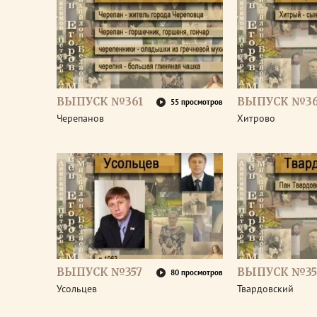
ВЫПУСК №361
ВЫПУСК №3
55 просмотров
Черепанов
Хитрово
ВЫПУСК №357
ВЫПУСК №35
80 просмотров
Усольцев
Твардовский