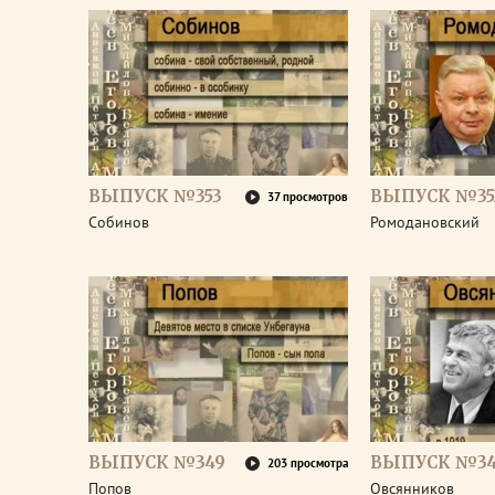
ВЫПУСК №353
ВЫПУСК №35
37 просмотров
Собинов
Ромодановский
ВЫПУСК №349
ВЫПУСК №3
203 просмотра
Попов
Овсянников