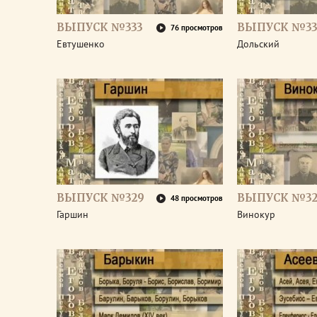
ВЫПУСК №333
ВЫПУСК №33
76 просмотров
Евтушенко
Дольский
ВЫПУСК №329
ВЫПУСК №32
48 просмотров
Гаршин
Винокур