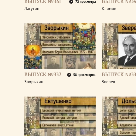
ВЫПУСК №341
ВЫПУСК №3
72 просмотра
Лагутин
Климов
ВЫПУСК №337
ВЫПУСК №33
58 просмотров
Зворыкин
Зверев