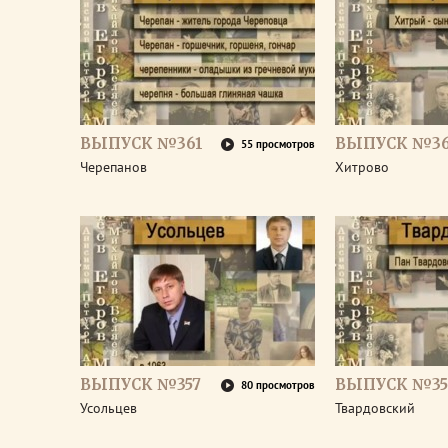
ВЫПУСК №361
ВЫПУСК №3
55 просмотров
Черепанов
Хитрово
ВЫПУСК №357
ВЫПУСК №35
80 просмотров
Усольцев
Твардовский