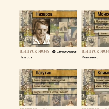
ВЫПУСК №345
ВЫПУСК №34
130 просмотров
Назаров
Моисеенко