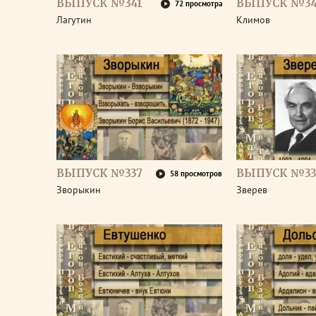
ВЫПУСК №341
ВЫПУСК №3
72 просмотра
Лагутин
Климов
ВЫПУСК №337
ВЫПУСК №33
58 просмотров
Зворыкин
Зверев