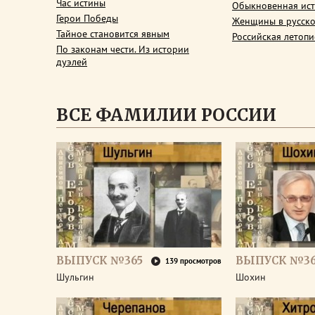
Час истины
Обыкновенная ис
Герои Победы
Женщины в русско
Тайное становится явным
Российская летопи
По законам чести. Из истории
дуэлей
ВСЕ ФАМИЛИИ РОССИИ
ВЫПУСК №365
ВЫПУСК №3
139 просмотров
Шульгин
Шохин