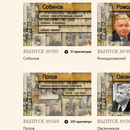
ВЫПУСК №353
ВЫПУСК №35
37 просмотров
Собинов
Ромодановский
ВЫПУСК №349
ВЫПУСК №3
203 просмотра
Попов
Овсянников