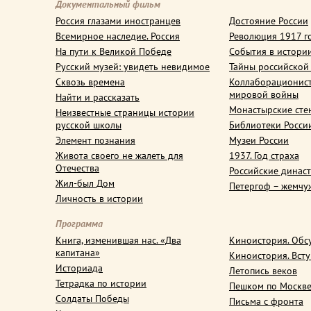
Документальный фильм
Россия глазами иностранцев
Достояние России
Всемирное наследие. Россия
Революция 1917 г
На пути к Великой Победе
События в истори
Русский музей: увидеть невидимое
Тайны российской
Сквозь времена
Коллаборационис
мировой войны
Найти и рассказать
Монастырские сте
Неизвестные страницы истории
русской школы
Библиотеки Росси
Элемент познания
Музеи России
Живота своего не жалеть для
1937. Год страха
Отечества
Российские динас
Жил-был Дом
Петергоф – жемчу
Личность в истории
Программа
Книга, изменившая нас. «Два
Киноистория. Обс
капитана»
Киноистория. Вст
Историада
Летопись веков
Тетрадка по истории
Пешком по Москв
Солдаты Победы
Письма с фронта