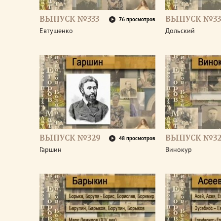
ВЫПУСК №333
ВЫПУСК №33
76 просмотров
Евтушенко
Дольский
ВЫПУСК №329
ВЫПУСК №32
48 просмотров
Гаршин
Винокур