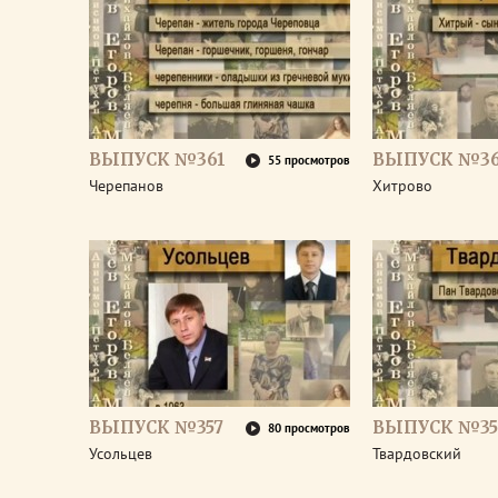
ВЫПУСК №361
ВЫПУСК №3
55 просмотров
Черепанов
Хитрово
ВЫПУСК №357
ВЫПУСК №35
80 просмотров
Усольцев
Твардовский