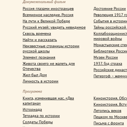
Документальный фильм
Россия глазами иностранцев
Достояние России
Всемирное наследие. Россия
Революция 1917 г
На пути к Великой Победе
События в истори
Русский музей: увидеть невидимое
Тайны российской
Сквозь времена
Коллаборационис
мировой войны
Найти и рассказать
Монастырские сте
Неизвестные страницы истории
русской школы
Библиотеки Росси
Элемент познания
Музеи России
Живота своего не жалеть для
1937. Год страха
Отечества
Российские динас
Жил-был Дом
Петергоф – жемчу
Личность в истории
Программа
Книга, изменившая нас. «Два
Киноистория. Обс
капитана»
Киноистория. Вст
Историада
Летопись веков
Тетрадка по истории
Пешком по Москв
Солдаты Победы
Письма с фронта