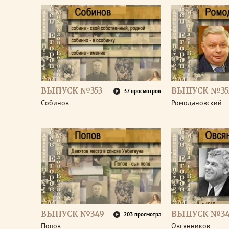
ВЫПУСК №353
ВЫПУСК №35
37 просмотров
Собинов
Ромодановский
ВЫПУСК №349
ВЫПУСК №3
203 просмотра
Попов
Овсянников