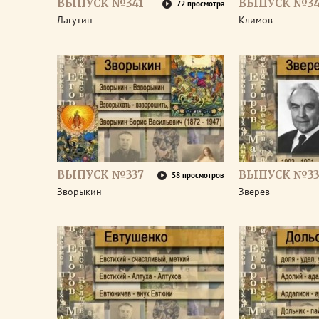
ВЫПУСК №341
ВЫПУСК №3
72 просмотра
Лагутин
Климов
ВЫПУСК №337
ВЫПУСК №33
58 просмотров
Зворыкин
Зверев