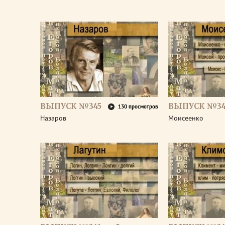
ВЫПУСК №345
ВЫПУСК №34
130 просмотров
Назаров
Моисеенко