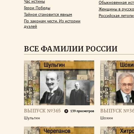
Час истины
Обыкновенная ис
Герои Победы
Женщины в русско
Тайное становится явным
Российская летопи
По законам чести. Из истории
дуэлей
ВСЕ ФАМИЛИИ РОССИИ
ВЫПУСК №365
ВЫПУСК №3
139 просмотров
Шульгин
Шохин