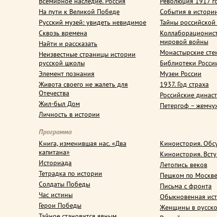
Всемирное наследие. Россия
Революция 1917 г
На пути к Великой Победе
События в истори
Русский музей: увидеть невидимое
Тайны российской
Сквозь времена
Коллаборационис
мировой войны
Найти и рассказать
Монастырские сте
Неизвестные страницы истории
русской школы
Библиотеки Росси
Элемент познания
Музеи России
Живота своего не жалеть для
1937. Год страха
Отечества
Российские динас
Жил-был Дом
Петергоф – жемчу
Личность в истории
Программа
Книга, изменившая нас. «Два
Киноистория. Обс
капитана»
Киноистория. Вст
Историада
Летопись веков
Тетрадка по истории
Пешком по Москв
Солдаты Победы
Письма с фронта
Час истины
Обыкновенная ис
Герои Победы
Женщины в русско
Тайное становится явным