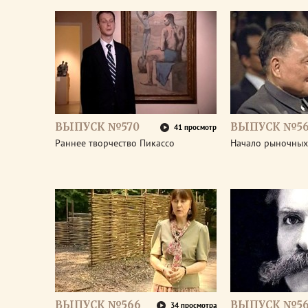
ВЫПУСК №570
ВЫПУСК №5
41 просмотр
Раннее творчество Пикассо
Начало рыночных
ВЫПУСК №566
ВЫПУСК №56
34 просмотра