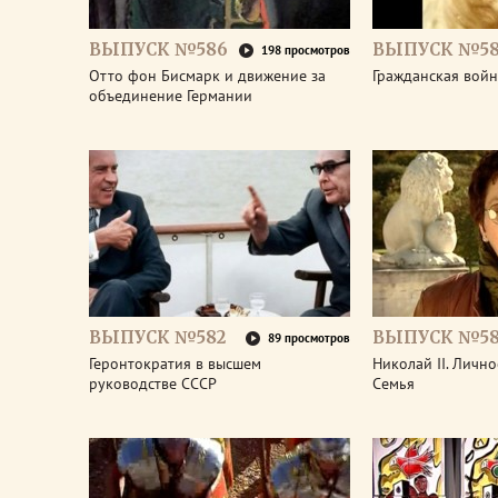
ВЫПУСК №586
ВЫПУСК №58
198 просмотров
Отто фон Бисмарк и движение за
Гражданская войн
объединение Германии
ВЫПУСК №582
ВЫПУСК №58
89 просмотров
Геронтократия в высшем
Николай II. Лично
руководстве СССР
Семья