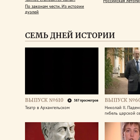
Российская летопи
По законам чести. Из истории
дуэлей
СЕМЬ ДНЕЙ ИСТОРИИ
ВЫПУСК №610
ВЫПУСК №6
387 просмотров
Театр в Архангельском
Николай II. Паде
гибель царской с