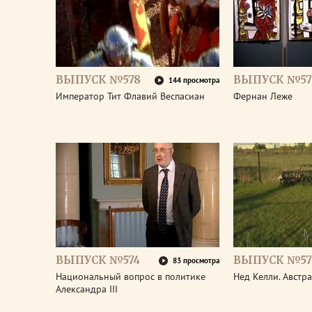
ВЫПУСК №578
ВЫПУСК №57
144 просмотра
Император Тит Флавий Веспасиан
Фернан Леже
ВЫПУСК №574
ВЫПУСК №57
83 просмотра
Национальный вопрос в политике
Нед Келли. Австр
Александра III