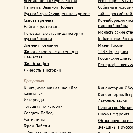
Всемирное наследие. Россия
Революция 1917 г
На пути к Великой Победе
События в истори
Русский музей: увидеть невидимое
Тайны российской
Сквозь времена
Коллаборационис
мировой войны
Найти и рассказать
Монастырские сте
Неизвестные страницы истории
русской школы
Библиотеки Росси
Элемент познания
Музеи России
Живота своего не жалеть для
1937. Год страха
Отечества
Российские динас
Жил-был Дом
Петергоф – жемчу
Личность в истории
Программа
Книга, изменившая нас. «Два
Киноистория. Обс
капитана»
Киноистория. Вст
Историада
Летопись веков
Тетрадка по истории
Пешком по Москв
Солдаты Победы
Письма с фронта
Час истины
Обыкновенная ис
Герои Победы
Женщины в русско
Тайное становится явным