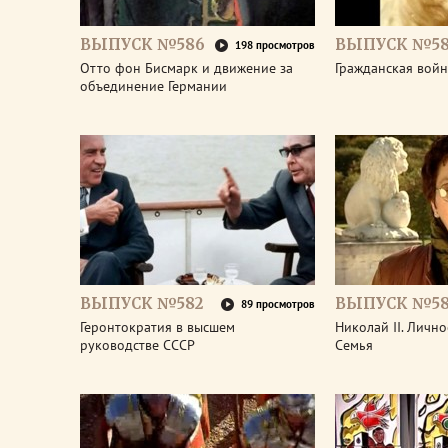
ВЫПУСК №586
ВЫПУСК №58
198 просмотров
Отто фон Бисмарк и движение за
Гражданская войн
объединение Германии
ВЫПУСК №582
ВЫПУСК №58
89 просмотров
Геронтократия в высшем
Николай II. Лично
руководстве СССР
Семья