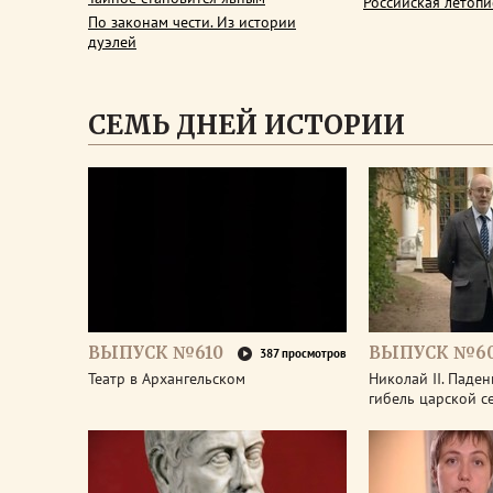
Российская летопи
По законам чести. Из истории
дуэлей
СЕМЬ ДНЕЙ ИСТОРИИ
ВЫПУСК №610
ВЫПУСК №6
387 просмотров
Театр в Архангельском
Николай II. Паде
гибель царской с