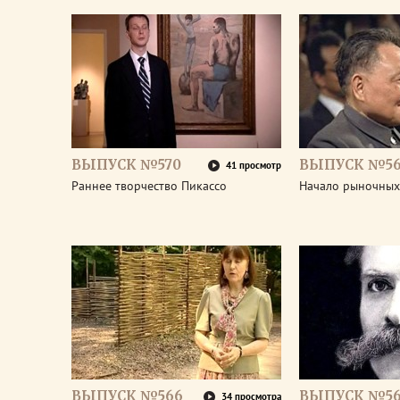
ВЫПУСК №570
ВЫПУСК №5
41 просмотр
Раннее творчество Пикассо
Начало рыночных
ВЫПУСК №566
ВЫПУСК №56
34 просмотра