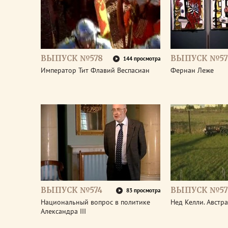
ВЫПУСК №578
ВЫПУСК №57
144 просмотра
Император Тит Флавий Веспасиан
Фернан Леже
ВЫПУСК №574
ВЫПУСК №57
83 просмотра
Национальный вопрос в политике
Нед Келли. Австр
Александра III