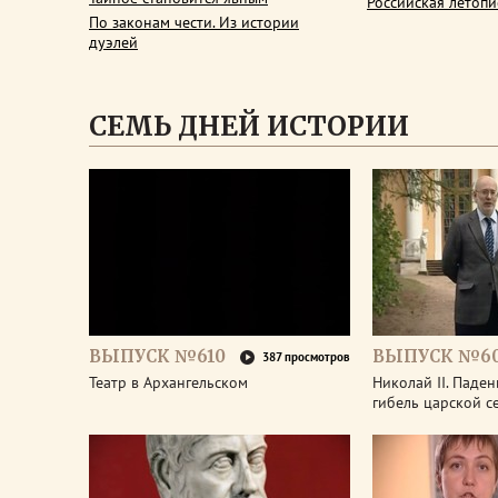
Российская летопи
По законам чести. Из истории
дуэлей
СЕМЬ ДНЕЙ ИСТОРИИ
ВЫПУСК №610
ВЫПУСК №6
387 просмотров
Театр в Архангельском
Николай II. Паде
гибель царской с