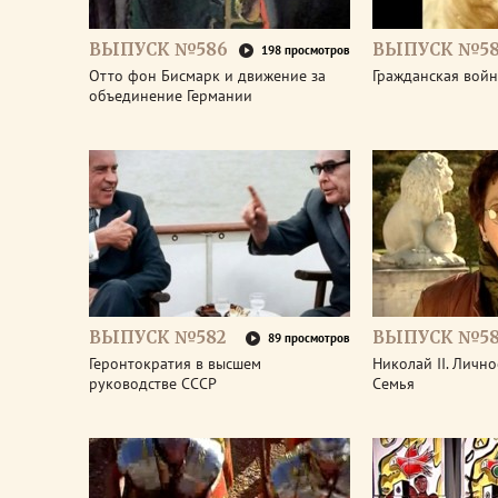
ВЫПУСК №586
ВЫПУСК №58
198 просмотров
Отто фон Бисмарк и движение за
Гражданская войн
объединение Германии
ВЫПУСК №582
ВЫПУСК №58
89 просмотров
Геронтократия в высшем
Николай II. Лично
руководстве СССР
Семья