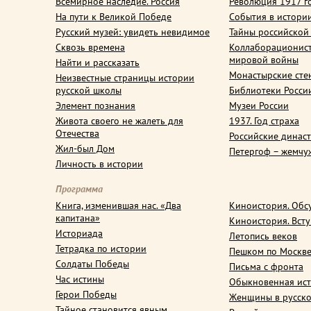
Всемирное наследие. Россия
Революция 1917 г
На пути к Великой Победе
События в истори
Русский музей: увидеть невидимое
Тайны российской
Сквозь времена
Коллаборационис
мировой войны
Найти и рассказать
Монастырские сте
Неизвестные страницы истории
русской школы
Библиотеки Росси
Элемент познания
Музеи России
Живота своего не жалеть для
1937. Год страха
Отечества
Российские динас
Жил-был Дом
Петергоф – жемчу
Личность в истории
Программа
Книга, изменившая нас. «Два
Киноистория. Обс
капитана»
Киноистория. Вст
Историада
Летопись веков
Тетрадка по истории
Пешком по Москв
Солдаты Победы
Письма с фронта
Час истины
Обыкновенная ис
Герои Победы
Женщины в русско
Тайное становится явным