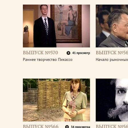
ВЫПУСК №570
ВЫПУСК №5
41 просмотр
Раннее творчество Пикассо
Начало рыночных
ВЫПУСК №566
ВЫПУСК №56
34 просмотра