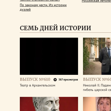
Российская летопи
По законам чести. Из истории
дуэлей
СЕМЬ ДНЕЙ ИСТОРИИ
ВЫПУСК №610
ВЫПУСК №6
387 просмотров
Театр в Архангельском
Николай II. Паде
гибель царской с