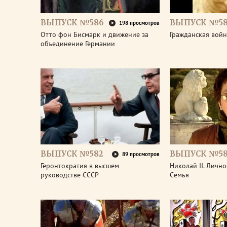
ВЫПУСК №586
ВЫПУСК №58
198 просмотров
Отто фон Бисмарк и движение за
Гражданская войн
объединение Германии
ВЫПУСК №582
ВЫПУСК №58
89 просмотров
Геронтократия в высшем
Николай II. Лично
руководстве СССР
Семья