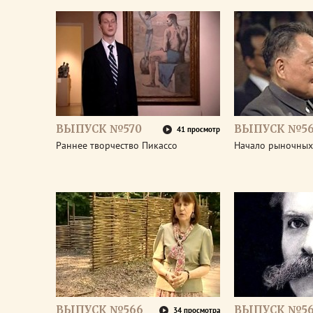
ВЫПУСК №570
ВЫПУСК №5
41 просмотр
Раннее творчество Пикассо
Начало рыночных
ВЫПУСК №566
ВЫПУСК №56
34 просмотра