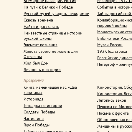
Всемирное наследие. Россия
Революция 1917 г
На пути к Великой Победе
События в истори
Русский музей: увидеть невидимое
Тайны российской
Сквозь времена
Коллаборационис
мировой войны
Найти и рассказать
Монастырские сте
Неизвестные страницы истории
русской школы
Библиотеки Росси
Элемент познания
Музеи России
Живота своего не жалеть для
1937. Год страха
Отечества
Российские динас
Жил-был Дом
Петергоф – жемчу
Личность в истории
Программа
Книга, изменившая нас. «Два
Киноистория. Обс
капитана»
Киноистория. Вст
Историада
Летопись веков
Тетрадка по истории
Пешком по Москв
Солдаты Победы
Письма с фронта
Час истины
Обыкновенная ис
Герои Победы
Женщины в русско
Тайное становится явным