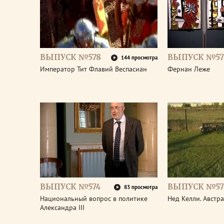
ВЫПУСК №578
ВЫПУСК №57
144 просмотра
Император Тит Флавий Веспасиан
Фернан Леже
ВЫПУСК №574
ВЫПУСК №57
83 просмотра
Национальный вопрос в политике
Нед Келли. Австр
Александра III