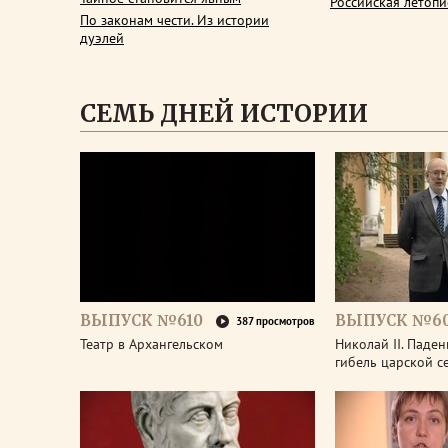
Российская летопи
По законам чести. Из истории
дуэлей
СЕМЬ ДНЕЙ ИСТОРИИ
ВЫПУСК №610
ВЫПУСК №6
387 просмотров
Театр в Архангельском
Николай II. Паде
гибель царской с