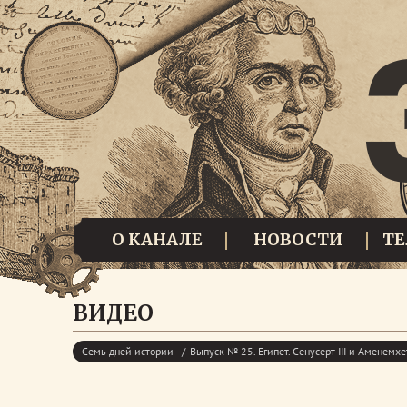
О КАНАЛЕ
НОВОСТИ
Т
ВИДЕО
Семь дней истории
Выпуск № 25. Египет. Сенусерт III и Аменемхет