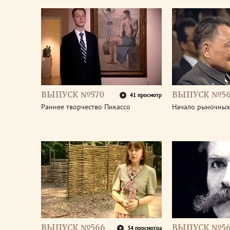
ВЫПУСК №570
ВЫПУСК №5
41 просмотр
Раннее творчество Пикассо
Начало рыночных
ВЫПУСК №566
ВЫПУСК №56
34 просмотра