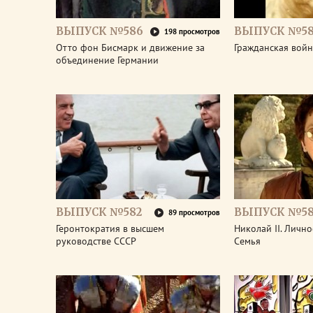
ВЫПУСК №586
ВЫПУСК №58
198 просмотров
Отто фон Бисмарк и движение за
Гражданская войн
объединение Германии
ВЫПУСК №582
ВЫПУСК №58
89 просмотров
Геронтократия в высшем
Николай II. Лично
руководстве СССР
Семья