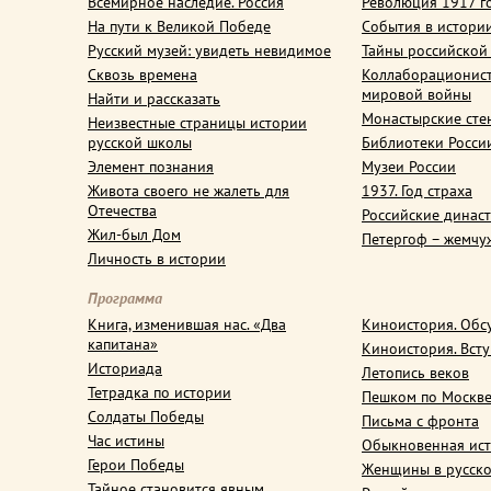
Всемирное наследие. Россия
Революция 1917 г
На пути к Великой Победе
События в истори
Русский музей: увидеть невидимое
Тайны российской
Сквозь времена
Коллаборационис
мировой войны
Найти и рассказать
Монастырские сте
Неизвестные страницы истории
русской школы
Библиотеки Росси
Элемент познания
Музеи России
Живота своего не жалеть для
1937. Год страха
Отечества
Российские динас
Жил-был Дом
Петергоф – жемчу
Личность в истории
Программа
Книга, изменившая нас. «Два
Киноистория. Обс
капитана»
Киноистория. Вст
Историада
Летопись веков
Тетрадка по истории
Пешком по Москв
Солдаты Победы
Письма с фронта
Час истины
Обыкновенная ис
Герои Победы
Женщины в русско
Тайное становится явным