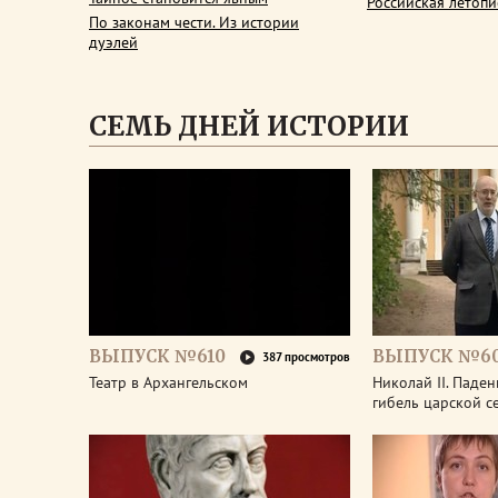
Российская летопи
По законам чести. Из истории
дуэлей
СЕМЬ ДНЕЙ ИСТОРИИ
ВЫПУСК №610
ВЫПУСК №6
387 просмотров
Театр в Архангельском
Николай II. Паде
гибель царской с