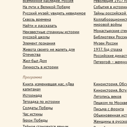
Всемирное наследие. Россия
Революция 1917 г
На пути к Великой Победе
События в истори
Русский музей: увидеть невидимое
Тайны российской
Сквозь времена
Коллаборационис
мировой войны
Найти и рассказать
Монастырские сте
Неизвестные страницы истории
русской школы
Библиотеки Росси
Элемент познания
Музеи России
Живота своего не жалеть для
1937. Год страха
Отечества
Российские динас
Жил-был Дом
Петергоф – жемчу
Личность в истории
Программа
Книга, изменившая нас. «Два
Киноистория. Обс
капитана»
Киноистория. Вст
Историада
Летопись веков
Тетрадка по истории
Пешком по Москв
Солдаты Победы
Письма с фронта
Час истины
Обыкновенная ис
Герои Победы
Женщины в русско
Тайное становится явным