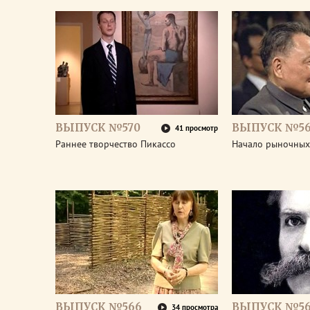
ВЫПУСК №570
ВЫПУСК №5
41 просмотр
Раннее творчество Пикассо
Начало рыночных
ВЫПУСК №566
ВЫПУСК №56
34 просмотра