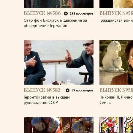
ВЫПУСК №586
ВЫПУСК №58
198 просмотров
Отто фон Бисмарк и движение за
Гражданская войн
объединение Германии
ВЫПУСК №582
ВЫПУСК №58
89 просмотров
Геронтократия в высшем
Николай II. Лично
руководстве СССР
Семья