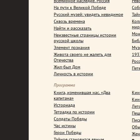
Всемирное наследие. Россия
Рев
На пути к Великой Победе
Соб
Русский музей: увидеть невидимое
Тай
Сквозь времена
Кол
мир
Найти и рассказать
Мон
Неизвестные страницы истории
русской школы
Биб
Элемент познания
Муз
Живота своего не жалеть для
1937
Отечества
Рос
Жил-был Дом
Пет
Личность в истории
Программа
Книга, изменившая нас. «Два
Кин
капитана»
Кин
Историада
Лет
Тетрадка по истории
Пеш
Солдаты Победы
Пис
Час истины
Обы
Герои Победы
Жен
Тайное становится явным