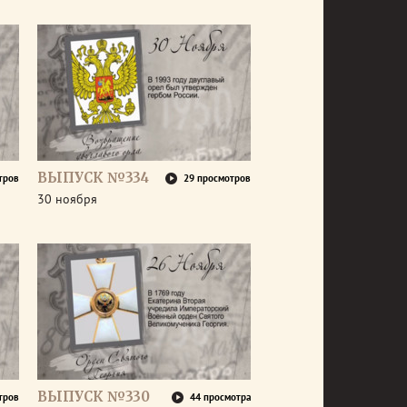
ВЫПУСК №334
тров
29 просмотров
30 ноября
ВЫПУСК №330
тров
44 просмотра