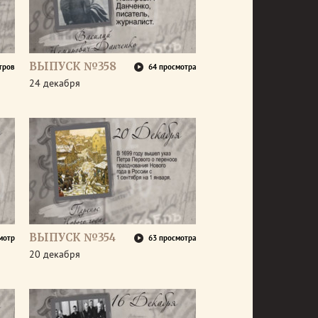
ВЫПУСК №358
тров
64 просмотра
24 декабря
ВЫПУСК №354
мотр
63 просмотра
20 декабря