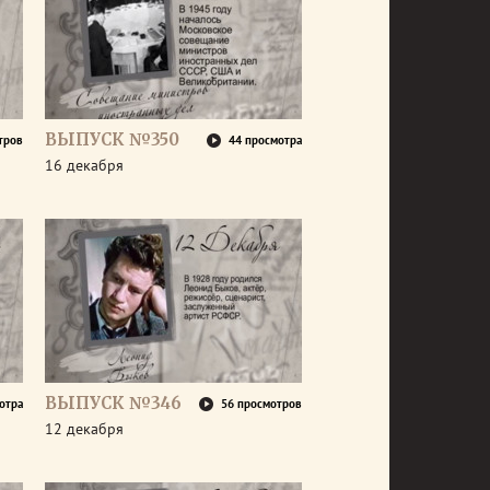
ВЫПУСК №350
тров
44 просмотра
16 декабря
ВЫПУСК №346
отра
56 просмотров
12 декабря