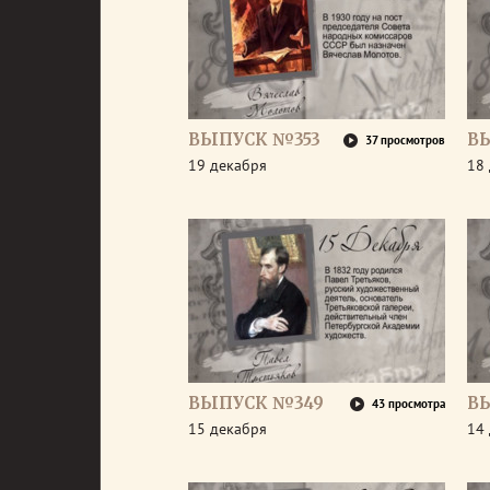
ВЫПУСК №353
В
37 просмотров
19 декабря
18
ВЫПУСК №349
В
43 просмотра
15 декабря
14