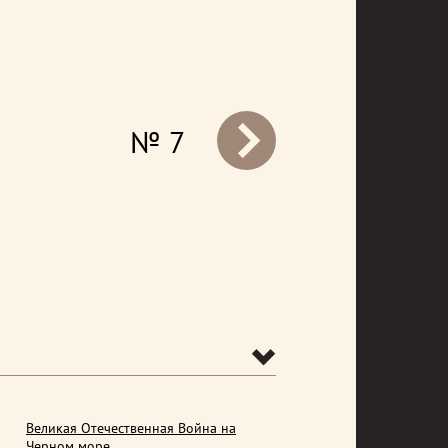
№ 7
prev
Великая Отечественная Война на
Черном море