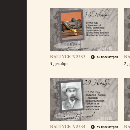
ВЫПУСК №337
В
46 просмотров
3 декабря
2 
ВЫПУСК №333
В
39 просмотров