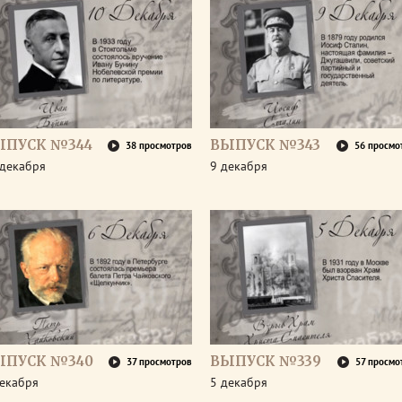
ЫПУСК №344
ВЫПУСК №343
38 просмотров
56 просмо
 декабря
9 декабря
ЫПУСК №340
ВЫПУСК №339
37 просмотров
57 просмо
декабря
5 декабря