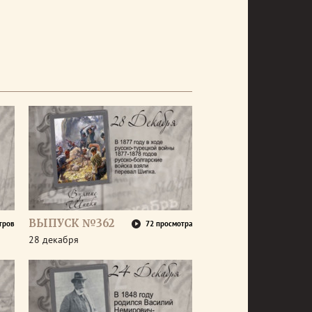
ВЫПУСК №362
тров
72 просмотра
28 декабря