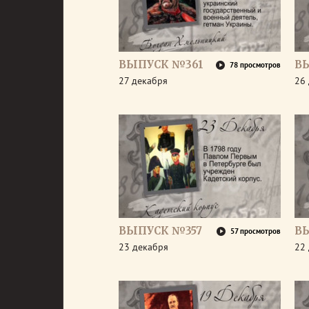
ВЫПУСК №361
В
78 просмотров
27 декабря
26
ВЫПУСК №357
В
57 просмотров
23 декабря
22