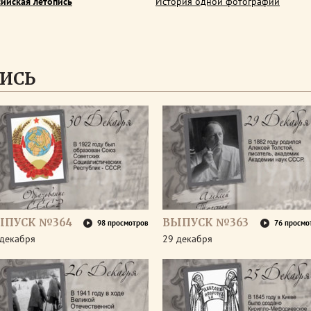
сийская летопись
История одной фотографии
ИСЬ
ЫПУСК №364
ВЫПУСК №363
98 просмотров
76 просмо
 декабря
29 декабря