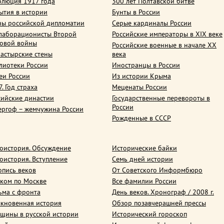
олюция 1917 года
300 лет Полтавской битве
ытия в истории
Бунты в России
ны российской дипломатии
Серые кардиналы России
лаборационисты Второй
Российские императоры в XIX веке
овой войны
Российские военные в начале ХХ
астырские стены
века
лиотеки России
Иностранцы в России
еи России
Из истории Крыма
. Год страха
Меценаты России
сийские династии
Государственные перевороты в
России
ергоф – жемчужина России
Рожденные в СССР
оистория. Обсуждение
Исторические байки
оистория. Вступление
Семь дней истории
опись веков
От Советского Информбюро
ком по Москве
Все фамилии России
ьма с фронта
День веков. Хронограф / 2008 г.
кновенная история
Обзор позавчерашней прессы
щины в русской истории
Исторический гороскоп