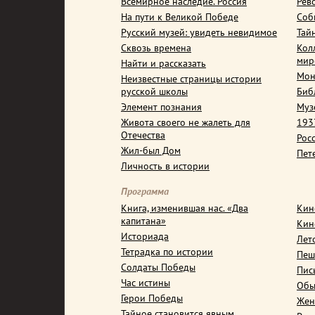
Всемирное наследие. Россия
Рев
На пути к Великой Победе
Соб
Русский музей: увидеть невидимое
Тай
Сквозь времена
Кол
мир
Найти и рассказать
Мон
Неизвестные страницы истории
русской школы
Биб
Элемент познания
Муз
Живота своего не жалеть для
1937
Отечества
Рос
Жил-был Дом
Пет
Личность в истории
Программа
Книга, изменившая нас. «Два
Кин
капитана»
Кин
Историада
Лет
Тетрадка по истории
Пеш
Солдаты Победы
Пис
Час истины
Обы
Герои Победы
Жен
Тайное становится явным