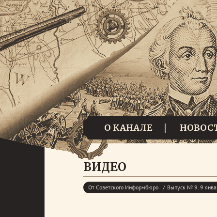
О КАНАЛЕ
НОВОС
ВИДЕО
От Советского Информбюро
Выпуск № 9. 9 янва