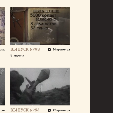
ВЫПУСК №98
отра
54 просмотра
8 апреля
ВЫПУСК №94
тров
42 просмотра