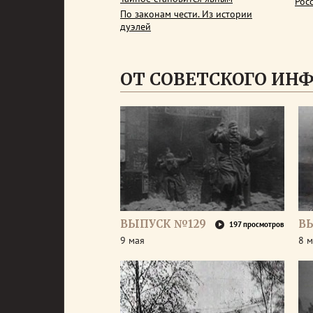
Рос
По законам чести. Из истории
дуэлей
ОТ СОВЕТСКОГО ИН
ВЫПУСК №129
В
197 просмотров
9 мая
8 м