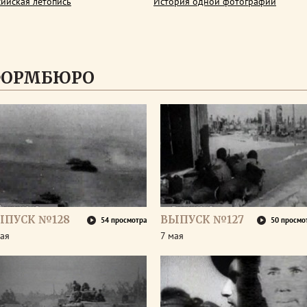
сийская летопись
История одной фотографии
ФОРМБЮРО
ЫПУСК №128
ВЫПУСК №127
54 просмотра
50 просмо
ая
7 мая