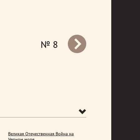
№ 8
prev
Великая Отечественная Война на
Черном море