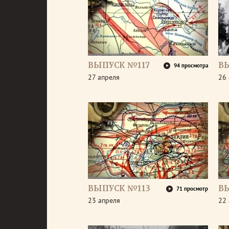
ВЫПУСК №117
В
94 просмотра
27 апреля
26 
ВЫПУСК №113
В
71 просмотр
23 апреля
22 