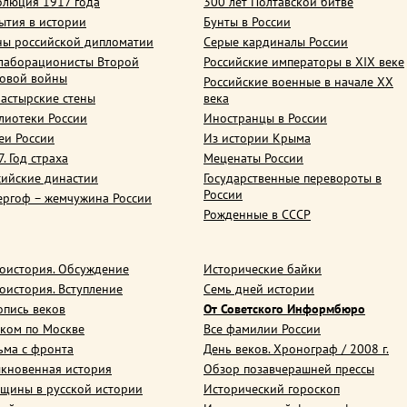
олюция 1917 года
300 лет Полтавской битве
ытия в истории
Бунты в России
ны российской дипломатии
Серые кардиналы России
лаборационисты Второй
Российские императоры в XIX веке
овой войны
Российские военные в начале ХХ
астырские стены
века
лиотеки России
Иностранцы в России
еи России
Из истории Крыма
. Год страха
Меценаты России
сийские династии
Государственные перевороты в
России
ергоф – жемчужина России
Рожденные в СССР
оистория. Обсуждение
Исторические байки
оистория. Вступление
Семь дней истории
опись веков
От Советского Информбюро
ком по Москве
Все фамилии России
ьма с фронта
День веков. Хронограф / 2008 г.
кновенная история
Обзор позавчерашней прессы
щины в русской истории
Исторический гороскоп