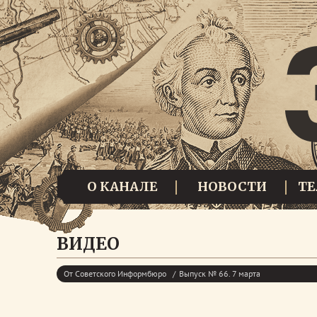
О КАНАЛЕ
НОВОСТИ
Т
ВИДЕО
От Советского Информбюро
Выпуск № 66. 7 марта