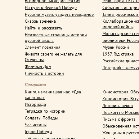
Всемирное наследие. Россия
Революция 1917 г
На пути к Великой Победе
События в истори
Русский музей: увидеть невидимое
Тайны российской
Сквозь времена
Коллаборационис
мировой войны
Найти и рассказать
Монастырские сте
Неизвестные страницы истории
русской школы
Библиотеки Росси
Элемент познания
Музеи России
Живота своего не жалеть для
1937. Год страха
Отечества
Российские динас
Жил-был Дом
Петергоф – жемчу
Личность в истории
Программа
Книга, изменившая нас. «Два
Киноистория. Обс
капитана»
Киноистория. Вст
Историада
Летопись веков
Тетрадка по истории
Пешком по Москв
Солдаты Победы
Письма с фронта
Час истины
Обыкновенная ис
Герои Победы
Женщины в русско
Тайное становится явным