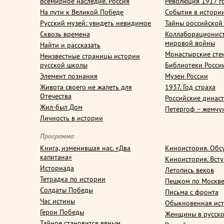
Всемирное наследие. Россия
Революция 1917 г
На пути к Великой Победе
События в истори
Русский музей: увидеть невидимое
Тайны российской
Сквозь времена
Коллаборационис
мировой войны
Найти и рассказать
Монастырские сте
Неизвестные страницы истории
русской школы
Библиотеки Росси
Элемент познания
Музеи России
Живота своего не жалеть для
1937. Год страха
Отечества
Российские динас
Жил-был Дом
Петергоф – жемчу
Личность в истории
Программа
Книга, изменившая нас. «Два
Киноистория. Обс
капитана»
Киноистория. Вст
Историада
Летопись веков
Тетрадка по истории
Пешком по Москв
Солдаты Победы
Письма с фронта
Час истины
Обыкновенная ис
Герои Победы
Женщины в русско
Тайное становится явным