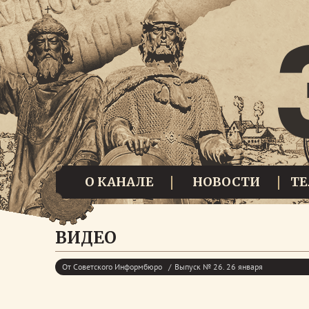
О КАНАЛЕ
НОВОСТИ
Т
ВИДЕО
От Советского Информбюро
Выпуск № 26. 26 января