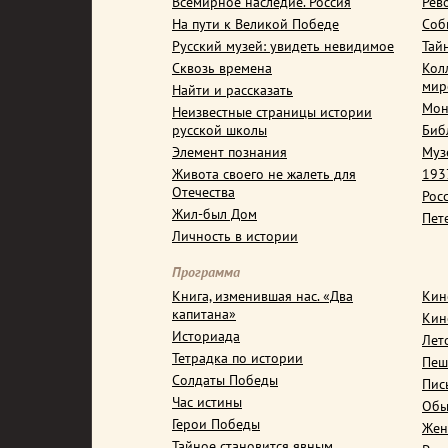
Всемирное наследие. Россия
Рев
На пути к Великой Победе
Соб
Русский музей: увидеть невидимое
Тай
Сквозь времена
Кол
мир
Найти и рассказать
Мон
Неизвестные страницы истории
русской школы
Биб
Элемент познания
Муз
Живота своего не жалеть для
1937
Отечества
Рос
Жил-был Дом
Пет
Личность в истории
Программа
Книга, изменившая нас. «Два
Кин
капитана»
Кин
Историада
Лет
Тетрадка по истории
Пеш
Солдаты Победы
Пис
Час истины
Обы
Герои Победы
Жен
Тайное становится явным