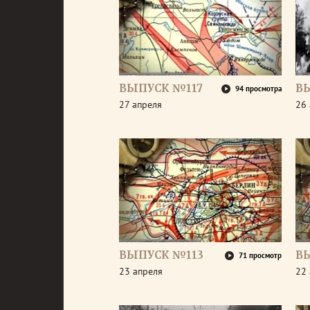
ВЫПУСК №117
В
94 просмотра
27 апреля
26 
ВЫПУСК №113
В
71 просмотр
23 апреля
22 