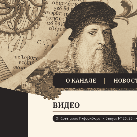
О КАНАЛЕ
НОВОС
ВИДЕО
От Советского Информбюро
Выпуск № 25. 25 я