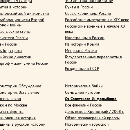
олюция 1917 года
300 лет Полтавской битве
ытия в истории
Бунты в России
ны российской дипломатии
Серые кардиналы России
лаборационисты Второй
Российские императоры в XIX веке
овой войны
Российские военные в начале ХХ
астырские стены
века
лиотеки России
Иностранцы в России
еи России
Из истории Крыма
. Год страха
Меценаты России
сийские династии
Государственные перевороты в
России
ергоф – жемчужина России
Рожденные в СССР
оистория. Обсуждение
Исторические байки
оистория. Вступление
Семь дней истории
опись веков
От Советского Информбюро
ком по Москве
Все фамилии России
ьма с фронта
День веков. Хронограф / 2008 г.
кновенная история
Обзор позавчерашней прессы
щины в русской истории
Исторический гороскоп