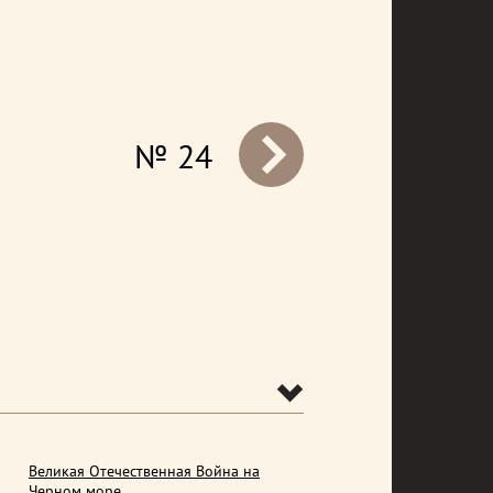
№ 24
prev
Великая Отечественная Война на
Черном море