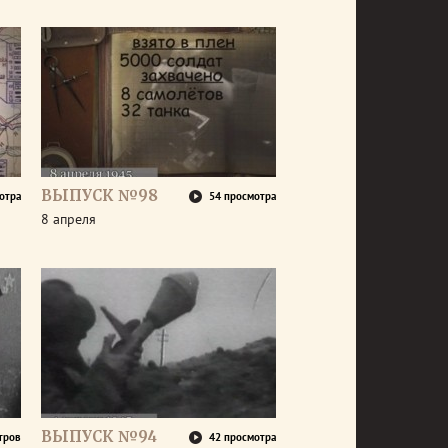
ВЫПУСК №98
отра
54 просмотра
8 апреля
ВЫПУСК №94
тров
42 просмотра