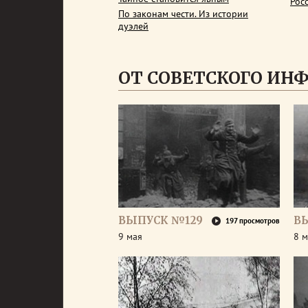
Рос
По законам чести. Из истории
дуэлей
ОТ СОВЕТСКОГО ИН
ВЫПУСК №129
В
197 просмотров
9 мая
8 м