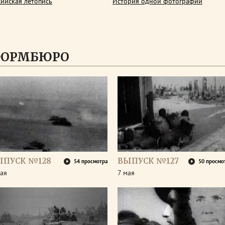
сийская летопись
История одной фотографии
ФОРМБЮРО
ЫПУСК №128
ВЫПУСК №127
54 просмотра
50 просмо
ая
7 мая