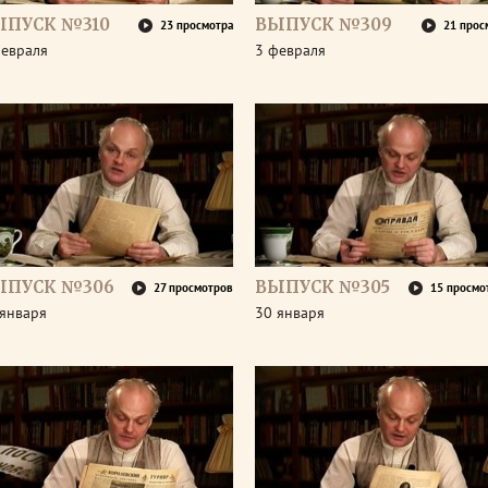
ЫПУСК №310
ВЫПУСК №309
23 просмотра
21 прос
февраля
3 февраля
ЫПУСК №306
ВЫПУСК №305
27 просмотров
15 просмо
 января
30 января