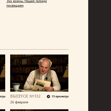
Эхо войны. Нашей победе
посвящаем
ВЫПУСК №332
отра
53 просмотра
26 февраля