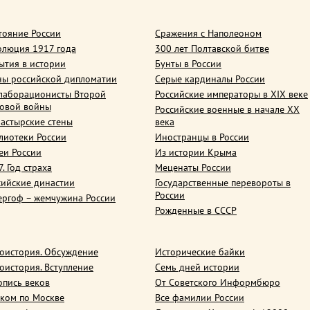
тояние России
Сражения с Наполеоном
олюция 1917 года
300 лет Полтавской битве
ытия в истории
Бунты в России
ны российской дипломатии
Серые кардиналы России
лаборационисты Второй
Российские императоры в XIX веке
овой войны
Российские военные в начале ХХ
астырские стены
века
лиотеки России
Иностранцы в России
еи России
Из истории Крыма
. Год страха
Меценаты России
сийские династии
Государственные перевороты в
России
ергоф – жемчужина России
Рожденные в СССР
оистория. Обсуждение
Исторические байки
оистория. Вступление
Семь дней истории
опись веков
От Советского Информбюро
ком по Москве
Все фамилии России