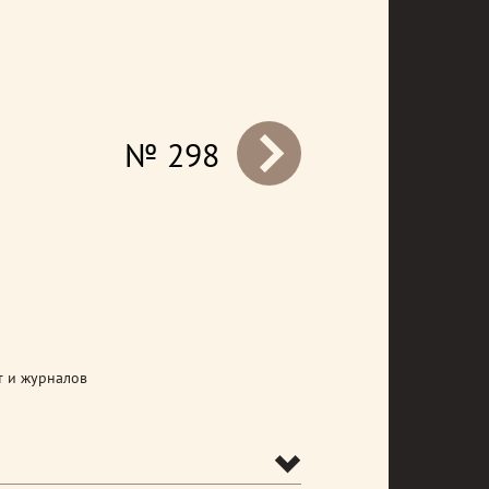
№ 298
prev
т и журналов