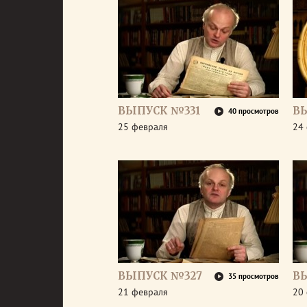
ВЫПУСК №331
В
40 просмотров
25 февраля
24
ВЫПУСК №327
В
35 просмотров
21 февраля
20