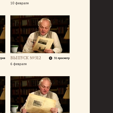
10 февраля
ВЫПУСК №312
тров
31 просмотр
6 февраля