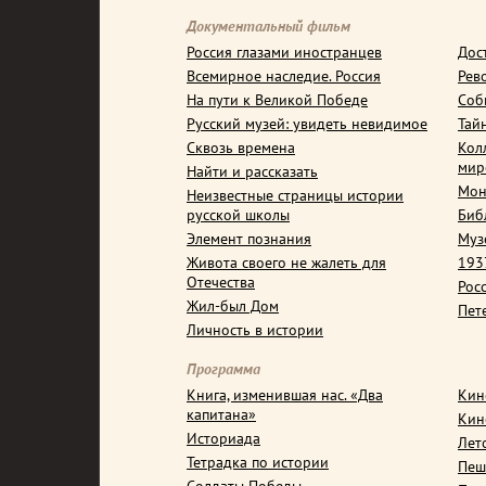
Документальный фильм
Россия глазами иностранцев
Дос
Всемирное наследие. Россия
Рев
На пути к Великой Победе
Соб
Русский музей: увидеть невидимое
Тай
Сквозь времена
Кол
мир
Найти и рассказать
Мон
Неизвестные страницы истории
русской школы
Биб
Элемент познания
Муз
Живота своего не жалеть для
1937
Отечества
Рос
Жил-был Дом
Пет
Личность в истории
Программа
Книга, изменившая нас. «Два
Кин
капитана»
Кин
Историада
Лет
Тетрадка по истории
Пеш