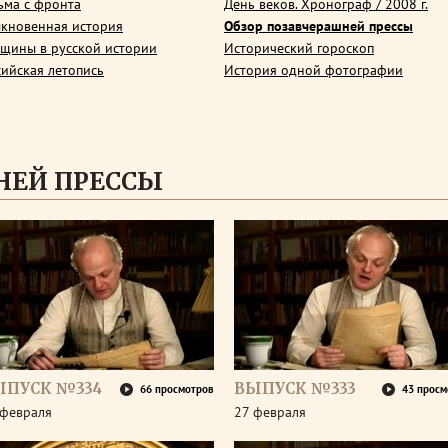
ьма с фронта
День веков. Хронограф / 2008 г.
кновенная история
Обзор позавчерашней прессы
щины в русской истории
Исторический гороскоп
сийская летопись
История одной фотографии
НЕЙ ПРЕССЫ
ЫПУСК №334
ВЫПУСК №333
66 просмотров
43 просм
 февраля
27 февраля