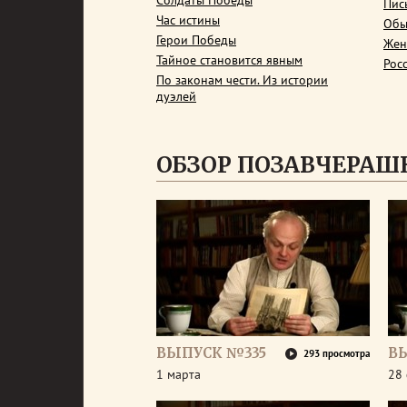
Солдаты Победы
Пис
Час истины
Обы
Герои Победы
Жен
Тайное становится явным
Рос
По законам чести. Из истории
дуэлей
ОБЗОР ПОЗАВЧЕРАШ
ВЫПУСК №335
В
293 просмотра
1 марта
28