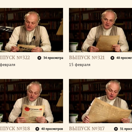
ЫПУСК №322
ВЫПУСК №321
34 просмотра
48 просмо
 февраля
15 февраля
ЫПУСК №318
ВЫПУСК №317
40 просмотров
31 прос