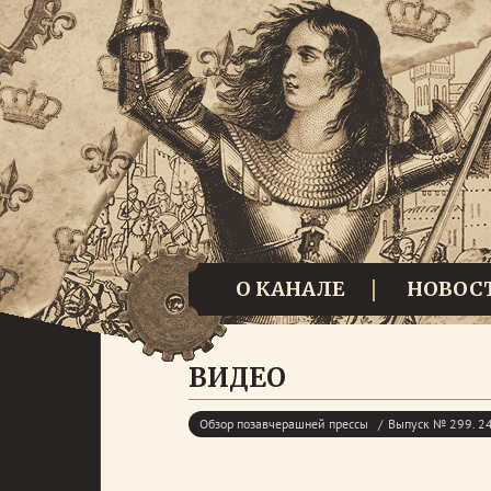
О КАНАЛЕ
НОВОС
ВИДЕО
Обзор позавчерашней прессы
Выпуск № 299. 24