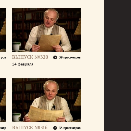
ВЫПУСК №320
тров
39 просмотров
14 февраля
ВЫПУСК №316
мотр
35 просмотров