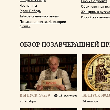
Солдаты Победы
Письма с фронта
Час истины
Обыкновенная ис
Герои Победы
Женщины в русско
Тайное становится явным
Российская летопи
По законам чести. Из истории
дуэлей
ОБЗОР ПОЗАВЧЕРАШНЕЙ П
ВЫПУСК №239
ВЫПУСК №23
18 просмотров
25 ноября
24 ноября