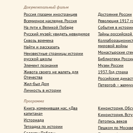
Документальный фильм
Россия глазами иностранцев
Достояние России
Всемирное наследие. Россия
Революция 1917 г
На пути к Великой Победе
События в истори
Русский музей: увидеть невидимое
Тайны российской
Сквозь времена
Коллаборационис
мировой войны
Найти и рассказать
Монастырские сте
Неизвестные страницы истории
русской школы
Библиотеки Росси
Элемент познания
Музеи России
Живота своего не жалеть для
1937. Год страха
Отечества
Российские динас
Жил-был Дом
Петергоф – жемчу
Личность в истории
Программа
Книга, изменившая нас. «Два
Киноистория. Обс
капитана»
Киноистория. Вст
Историада
Летопись веков
Тетрадка по истории
Пешком по Москв