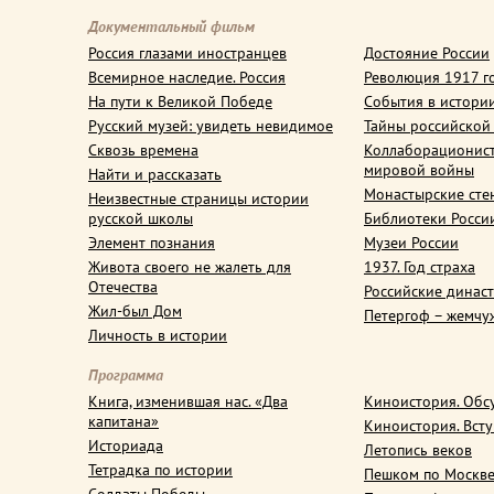
Документальный фильм
Россия глазами иностранцев
Достояние России
Всемирное наследие. Россия
Революция 1917 г
На пути к Великой Победе
События в истори
Русский музей: увидеть невидимое
Тайны российской
Сквозь времена
Коллаборационис
мировой войны
Найти и рассказать
Монастырские сте
Неизвестные страницы истории
русской школы
Библиотеки Росси
Элемент познания
Музеи России
Живота своего не жалеть для
1937. Год страха
Отечества
Российские динас
Жил-был Дом
Петергоф – жемчу
Личность в истории
Программа
Книга, изменившая нас. «Два
Киноистория. Обс
капитана»
Киноистория. Вст
Историада
Летопись веков
Тетрадка по истории
Пешком по Москв