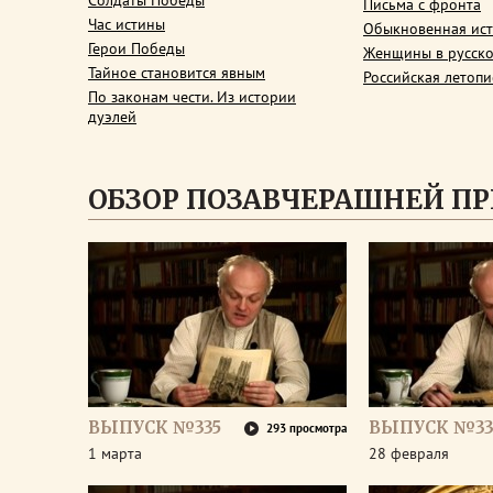
Солдаты Победы
Письма с фронта
Час истины
Обыкновенная ис
Герои Победы
Женщины в русско
Тайное становится явным
Российская летопи
По законам чести. Из истории
дуэлей
ОБЗОР ПОЗАВЧЕРАШНЕЙ П
ВЫПУСК №335
ВЫПУСК №33
293 просмотра
1 марта
28 февраля