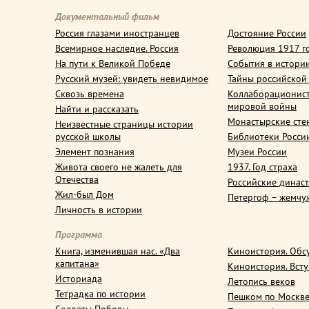
Документальный фильм
Россия глазами иностранцев
Достояние России
Всемирное наследие. Россия
Революция 1917 г
На пути к Великой Победе
События в истори
Русский музей: увидеть невидимое
Тайны российской
Сквозь времена
Коллаборационис
мировой войны
Найти и рассказать
Монастырские сте
Неизвестные страницы истории
русской школы
Библиотеки Росси
Элемент познания
Музеи России
Живота своего не жалеть для
1937. Год страха
Отечества
Российские динас
Жил-был Дом
Петергоф – жемчу
Личность в истории
Программа
Книга, изменившая нас. «Два
Киноистория. Обс
капитана»
Киноистория. Вст
Историада
Летопись веков
Тетрадка по истории
Пешком по Москв