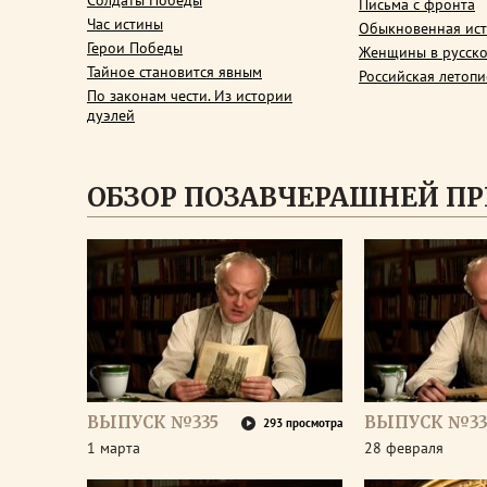
Солдаты Победы
Письма с фронта
Час истины
Обыкновенная ис
Герои Победы
Женщины в русско
Тайное становится явным
Российская летопи
По законам чести. Из истории
дуэлей
ОБЗОР ПОЗАВЧЕРАШНЕЙ П
ВЫПУСК №335
ВЫПУСК №33
293 просмотра
1 марта
28 февраля