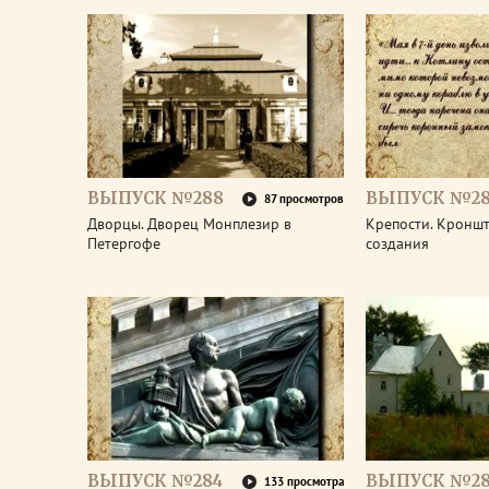
ВЫПУСК №288
ВЫПУСК №28
87 просмотров
Дворцы. Дворец Монплезир в
Крепости. Кроншт
Петергофе
создания
ВЫПУСК №284
ВЫПУСК №28
133 просмотра