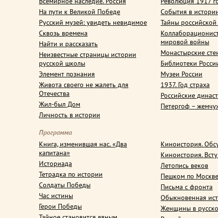
Всемирное наследие. Россия
Революция 1917 г
На пути к Великой Победе
События в истори
Русский музей: увидеть невидимое
Тайны российской
Сквозь времена
Коллаборационис
мировой войны
Найти и рассказать
Монастырские сте
Неизвестные страницы истории
русской школы
Библиотеки Росси
Элемент познания
Музеи России
Живота своего не жалеть для
1937. Год страха
Отечества
Российские динас
Жил-был Дом
Петергоф – жемчу
Личность в истории
Программа
Книга, изменившая нас. «Два
Киноистория. Обс
капитана»
Киноистория. Вст
Историада
Летопись веков
Тетрадка по истории
Пешком по Москв
Солдаты Победы
Письма с фронта
Час истины
Обыкновенная ис
Герои Победы
Женщины в русско
Тайное становится явным