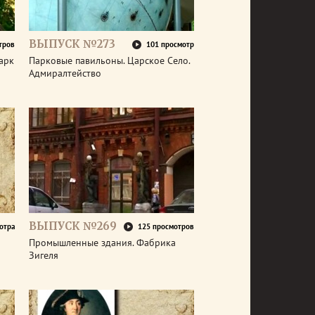
ВЫПУСК №273
тров
101 просмотр
арк
Парковые павильоны. Царское Село.
Адмиралтейство
ВЫПУСК №269
отра
125 просмотров
Промышленные здания. Фабрика
Зигеля