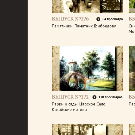
ВЫПУСК №276
В
84 просмотра
Памятники. Памятник Грибоедову
Сим
Мо
ВЫПУСК №272
В
120 просмотров
Парки и сады. Царское Село.
Пар
Китайские мотивы