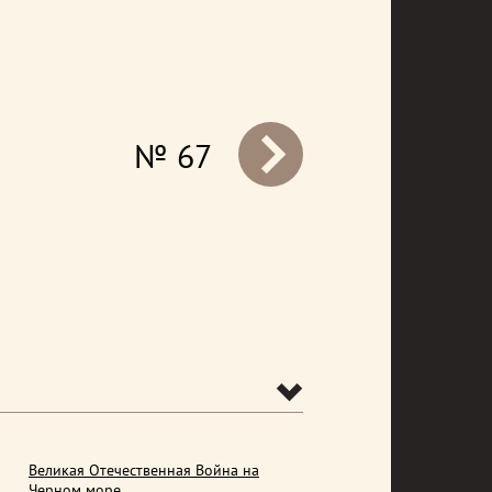
№ 67
prev
Великая Отечественная Война на
Черном море