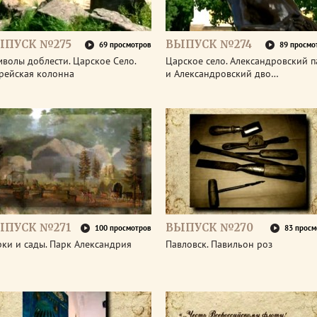
ЫПУСК №275
ВЫПУСК №274
69 просмотров
89 просмо
волы доблести. Царское Село.
Царское село. Александровский п
рейская колонна
и Александровский дво…
ЫПУСК №271
ВЫПУСК №270
100 просмотров
83 просм
ки и сады. Парк Александрия
Павловск. Павильон роз