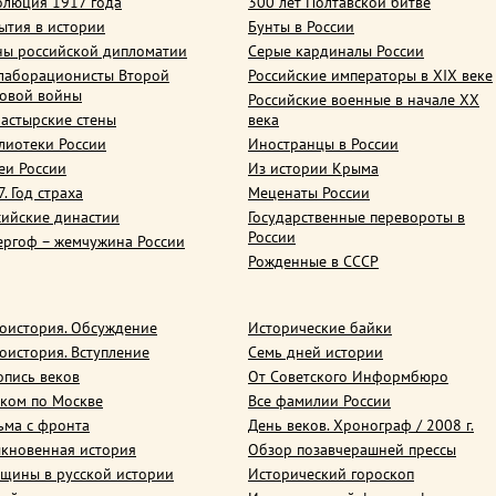
олюция 1917 года
300 лет Полтавской битве
ытия в истории
Бунты в России
ны российской дипломатии
Серые кардиналы России
лаборационисты Второй
Российские императоры в XIX веке
овой войны
Российские военные в начале ХХ
астырские стены
века
лиотеки России
Иностранцы в России
еи России
Из истории Крыма
. Год страха
Меценаты России
сийские династии
Государственные перевороты в
России
ергоф – жемчужина России
Рожденные в СССР
оистория. Обсуждение
Исторические байки
оистория. Вступление
Семь дней истории
опись веков
От Советского Информбюро
ком по Москве
Все фамилии России
ьма с фронта
День веков. Хронограф / 2008 г.
кновенная история
Обзор позавчерашней прессы
щины в русской истории
Исторический гороскоп