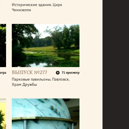
ы
Исторические здания. Цирк
Чинизелли
ВЫПУСК №277
отра
71 просмотр
Парковые павильоны. Павловск.
Храм Дружбы