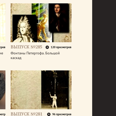
ВЫПУСК №285
тров
120 просмотров
ие
Фонтаны Петергофа. Большой
каскад
ВЫПУСК №281
мотр
96 просмотров