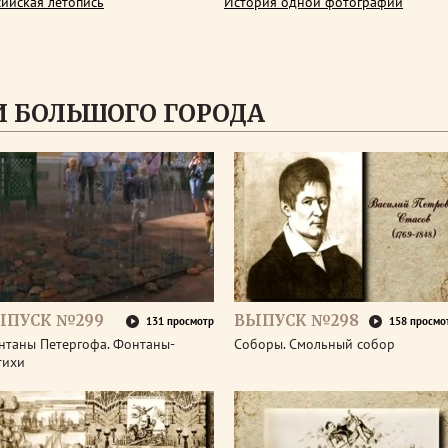
сийская летопись
История одной фотографии
 БОЛЬШОГО ГОРОДА
ЫПУСК №299
ВЫПУСК №298
131 просмотр
158 просмо
нтаны Петергофа. Фонтаны-
Соборы. Смольный собор
тихи