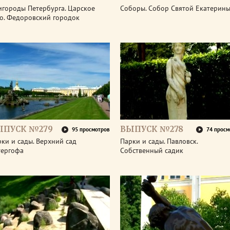
игороды Петербурга. Царское
Соборы. Собор Святой Екатерин
ло. Федоровский городок
ЫПУСК №279
ВЫПУСК №278
95 просмотров
74 просм
ки и сады. Верхний сад
Парки и сады. Павловск.
тергофа
Собственный садик