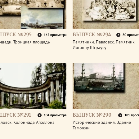
ЫПУСК №295
ВЫПУСК №294
142 просмотра
80 просмо
ощади. Троицкая площадь
Памятники. Павловск. Памятник
Иоганну Штраусу
ЫПУСК №291
ВЫПУСК №290
104 просмотра
101 прос
вловск. Колоннада Аполлона
Исторические здания. Здание
Таможни