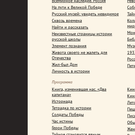
Всемирное наследие. Россия
Рев
На пути к Великой Победе
Соб
Русский музей: увидеть невидимое
Тай
Сквозь времена
Кол
мир
Найти и рассказать
Мон
Неизвестные страницы истории
русской школы
Биб
Элемент познания
Муз
Живота своего не жалеть для
1937
Отечества
Рос
Жил-был Дом
Пет
Личность в истории
Программа
Книга, изменившая нас. «Два
Кин
капитана»
Кин
Историада
Лет
Тетрадка по истории
Пеш
Солдаты Победы
Пис
Час истины
Обы
Герои Победы
Жен
Тайное становится явным