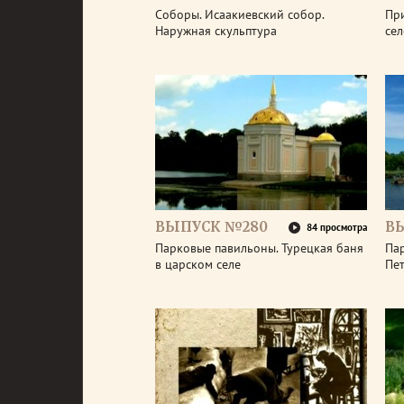
Соборы. Исаакиевский собор.
Пр
Наружная скульптура
се
ВЫПУСК №280
В
84 просмотра
Парковые павильоны. Турецкая баня
Пар
в царском селе
Пе