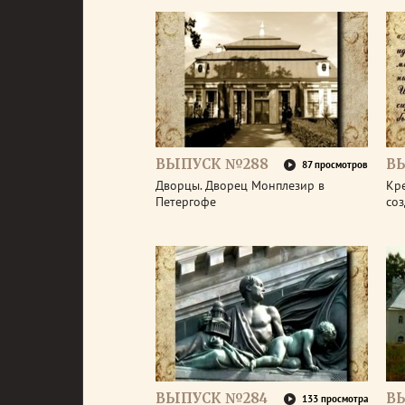
ВЫПУСК №288
В
87 просмотров
Дворцы. Дворец Монплезир в
Кре
Петергофе
со
ВЫПУСК №284
В
133 просмотра