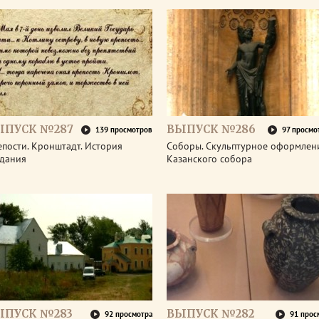
ЫПУСК №287
ВЫПУСК №286
139 просмотров
97 просмо
пости. Кронштадт. История
Соборы. Скульптурное оформлен
здания
Казанского собора
ЫПУСК №283
ВЫПУСК №282
92 просмотра
91 прос