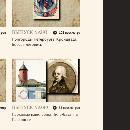
ВЫПУСК №293
тров
102 просмотра
Пригороды Петербурга. Кронштадт.
Боевая летопись
ВЫПУСК №289
мотр
78 просмотров
Парковые павильоны. Пиль-башня в
Павловске