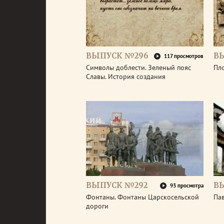
ВЫПУСК №296
В
117 просмотров
Символы доблести. Зеленый пояс
Пл
Славы. История создания
ВЫПУСК №292
В
93 просмотра
Фонтаны. Фонтаны Царскосельской
Па
дороги