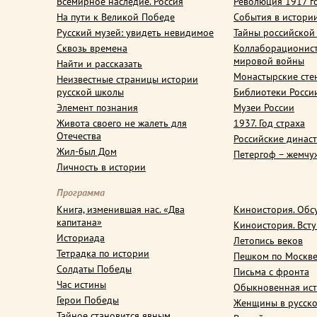
Всемирное наследие. Россия
Революция 1917 г
На пути к Великой Победе
События в истори
Русский музей: увидеть невидимое
Тайны российской
Сквозь времена
Коллаборационис
мировой войны
Найти и рассказать
Монастырские сте
Неизвестные страницы истории
русской школы
Библиотеки Росси
Элемент познания
Музеи России
Живота своего не жалеть для
1937. Год страха
Отечества
Российские динас
Жил-был Дом
Петергоф – жемчу
Личность в истории
Программа
Книга, изменившая нас. «Два
Киноистория. Обс
капитана»
Киноистория. Вст
Историада
Летопись веков
Тетрадка по истории
Пешком по Москв
Солдаты Победы
Письма с фронта
Час истины
Обыкновенная ис
Герои Победы
Женщины в русско
Тайное становится явным