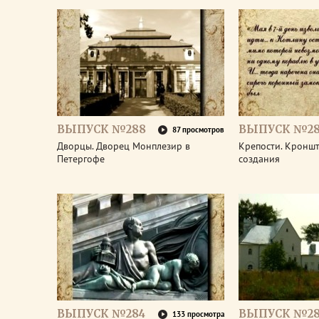
ВЫПУСК №288
ВЫПУСК №28
87 просмотров
Дворцы. Дворец Монплезир в
Крепости. Кроншт
Петергофе
создания
ВЫПУСК №284
ВЫПУСК №28
133 просмотра