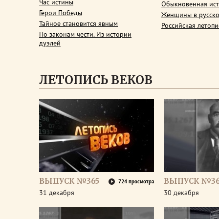
Час истины
Обыкновенная ис
Герои Победы
Женщины в русско
Тайное становится явным
Российская летопи
По законам чести. Из истории
дуэлей
ЛЕТОПИСЬ ВЕКОВ
ВЫПУСК №365
ВЫПУСК №3
724 просмотра
31 декабря
30 декабря