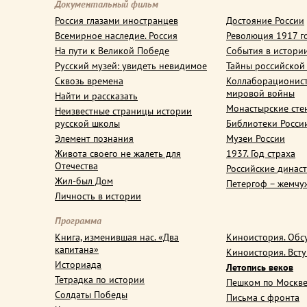
Документальный фильм
Россия глазами иностранцев
Достояние России
Всемирное наследие. Россия
Революция 1917 г
На пути к Великой Победе
События в истори
Русский музей: увидеть невидимое
Тайны российской
Сквозь времена
Коллаборационис
мировой войны
Найти и рассказать
Монастырские сте
Неизвестные страницы истории
русской школы
Библиотеки Росси
Элемент познания
Музеи России
Живота своего не жалеть для
1937. Год страха
Отечества
Российские динас
Жил-был Дом
Петергоф – жемчу
Личность в истории
Программа
Книга, изменившая нас. «Два
Киноистория. Обс
капитана»
Киноистория. Вст
Историада
Летопись веков
Тетрадка по истории
Пешком по Москв
Солдаты Победы
Письма с фронта