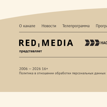
О канале
Новости
Телепрограмма
Прог
red-
media
2006 — 2026 16+
Политика в отношении обработки персональных данных