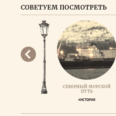
СОВЕТУЕМ ПОСМОТРЕТЬ
СЕВЕРНЫЙ МОРСКОЙ
ПУТЬ
#ИСТОРИЯ