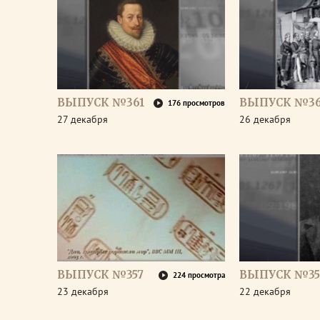
ВЫПУСК №361
ВЫПУСК №3
176 просмотров
27 декабря
26 декабря
ВЫПУСК №357
ВЫПУСК №35
224 просмотра
23 декабря
22 декабря