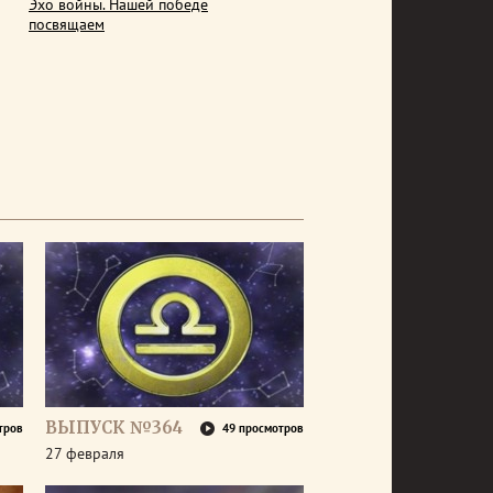
Эхо войны. Нашей победе
посвящаем
ВЫПУСК №364
тров
49 просмотров
27 февраля