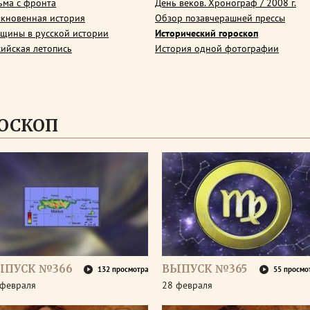
ьма с фронта
День веков. Хронограф / 2008 г.
кновенная история
Обзор позавчерашней прессы
щины в русской истории
Исторический гороскоп
сийская летопись
История одной фотографии
ОСКОП
ЫПУСК №366
ВЫПУСК №365
132 просмотра
55 просмо
 февраля
28 февраля