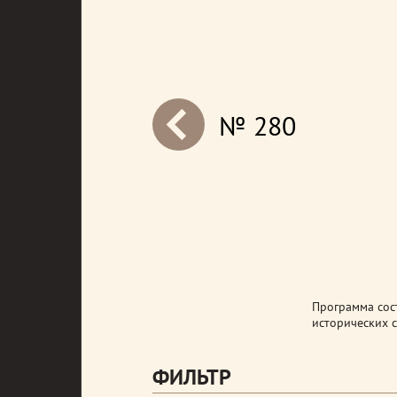
№ 280
next
Программа сост
исторических с
ФИЛЬТР