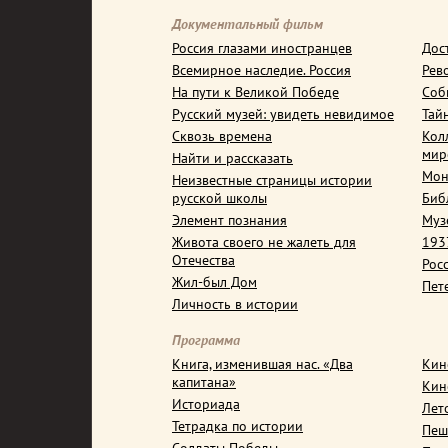
Документальный фильм
Россия глазами иностранцев
Дос
Всемирное наследие. Россия
Рев
На пути к Великой Победе
Соб
Русский музей: увидеть невидимое
Тай
Сквозь времена
Кол
мир
Найти и рассказать
Мон
Неизвестные страницы истории
русской школы
Биб
Элемент познания
Муз
Живота своего не жалеть для
1937
Отечества
Рос
Жил-был Дом
Пет
Личность в истории
Программа
Книга, изменившая нас. «Два
Кин
капитана»
Кин
Историада
Лет
Тетрадка по истории
Пеш