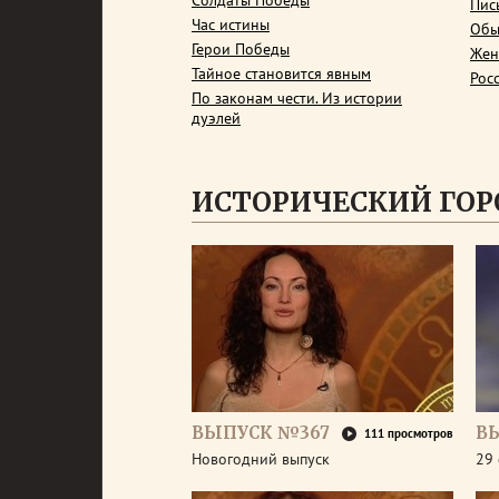
Солдаты Победы
Пис
Час истины
Обы
Герои Победы
Жен
Тайное становится явным
Рос
По законам чести. Из истории
дуэлей
ИСТОРИЧЕСКИЙ ГОР
ВЫПУСК №367
В
111 просмотров
Новогодний выпуск
29