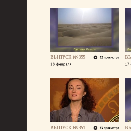
ВЫПУСК №355
В
32 просмотра
18 февраля
17
ВЫПУСК №351
В
33 просмотра