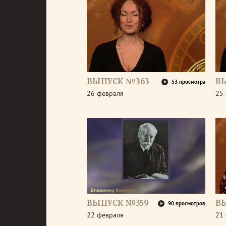
ВЫПУСК №363
В
53 просмотра
26 февраля
25
ВЫПУСК №359
В
90 просмотров
22 февраля
21