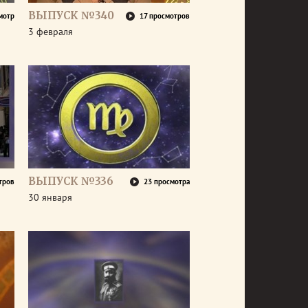
ВЫПУСК №340
мотр
17 просмотров
3 февраля
ВЫПУСК №336
тров
23 просмотра
30 января