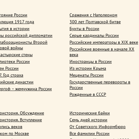
тояние России
Сражения с Наполеоном
олюция 1917 года
300 лет Полтавской битве
ытия в истории
Бунты в России
ны российской дипломатии
Серые кардиналы России
лаборационисты Второй
Российские императоры в XIX веке
овой войны
Российские военные в начале ХХ
астырские стены
века
лиотеки России
Иностранцы в России
еи России
Из истории Крыма
. Год страха
Меценаты России
сийские династии
Государственные перевороты в
России
ергоф – жемчужина России
Рожденные в СССР
оистория. Обсуждение
Исторические байки
оистория. Вступление
Семь дней истории
опись веков
От Советского Информбюро
ком по Москве
Все фамилии России