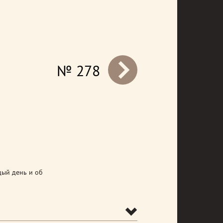
№ 278
prev
дый день и об