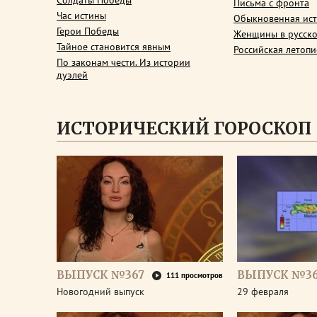
Солдаты Победы
Письма с фронта
Час истины
Обыкновенная ис
Герои Победы
Женщины в русско
Тайное становится явным
Российская летопи
По законам чести. Из истории
дуэлей
ИСТОРИЧЕСКИЙ ГОРОСКОП
ВЫПУСК №367
ВЫПУСК №3
111 просмотров
Новогодний выпуск
29 февраля