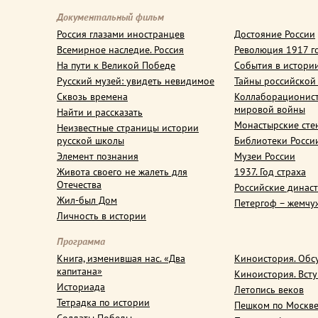
Документальный фильм
Россия глазами иностранцев
Достояние России
Всемирное наследие. Россия
Революция 1917 г
На пути к Великой Победе
События в истори
Русский музей: увидеть невидимое
Тайны российской
Сквозь времена
Коллаборационис
мировой войны
Найти и рассказать
Монастырские сте
Неизвестные страницы истории
русской школы
Библиотеки Росси
Элемент познания
Музеи России
Живота своего не жалеть для
1937. Год страха
Отечества
Российские динас
Жил-был Дом
Петергоф – жемчу
Личность в истории
Программа
Книга, изменившая нас. «Два
Киноистория. Обс
капитана»
Киноистория. Вст
Историада
Летопись веков
Тетрадка по истории
Пешком по Москв