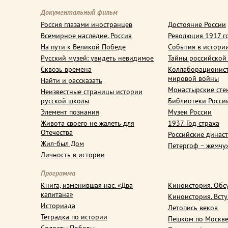
Документальный фильм
Россия глазами иностранцев
Достояние России
Всемирное наследие. Россия
Революция 1917 г
На пути к Великой Победе
События в истори
Русский музей: увидеть невидимое
Тайны российской
Сквозь времена
Коллаборационис
мировой войны
Найти и рассказать
Монастырские сте
Неизвестные страницы истории
русской школы
Библиотеки Росси
Элемент познания
Музеи России
Живота своего не жалеть для
1937. Год страха
Отечества
Российские динас
Жил-был Дом
Петергоф – жемчу
Личность в истории
Программа
Книга, изменившая нас. «Два
Киноистория. Обс
капитана»
Киноистория. Вст
Историада
Летопись веков
Тетрадка по истории
Пешком по Москв