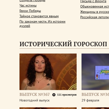
Солдаты Победы
Письма с фронта
Час истины
Обыкновенная ис
Герои Победы
Женщины в русско
Тайное становится явным
Российская летопи
По законам чести. Из истории
дуэлей
ИСТОРИЧЕСКИЙ ГОРОСКОП
ВЫПУСК №367
ВЫПУСК №3
111 просмотров
Новогодний выпуск
29 февраля