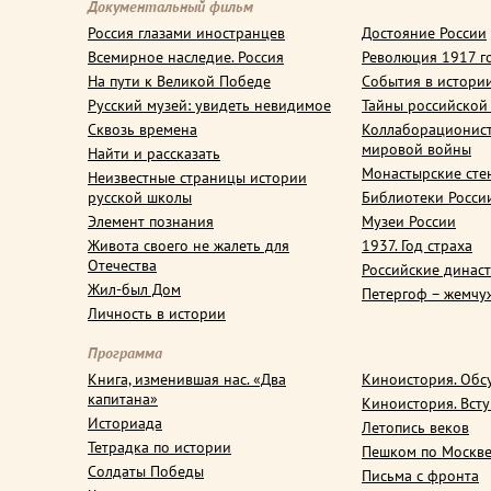
Документальный фильм
Россия глазами иностранцев
Достояние России
Всемирное наследие. Россия
Революция 1917 г
На пути к Великой Победе
События в истори
Русский музей: увидеть невидимое
Тайны российской
Сквозь времена
Коллаборационис
мировой войны
Найти и рассказать
Монастырские сте
Неизвестные страницы истории
русской школы
Библиотеки Росси
Элемент познания
Музеи России
Живота своего не жалеть для
1937. Год страха
Отечества
Российские динас
Жил-был Дом
Петергоф – жемчу
Личность в истории
Программа
Книга, изменившая нас. «Два
Киноистория. Обс
капитана»
Киноистория. Вст
Историада
Летопись веков
Тетрадка по истории
Пешком по Москв
Солдаты Победы
Письма с фронта