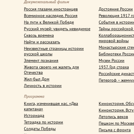
Документальный фильм
Россия глазами иностранцев
Достояние России
Всемирное наследие. Россия
Революция 1917 г
На пути к Великой Победе
События в истори
Русский музей: увидеть невидимое
Тайны российской
Сквозь времена
Коллаборационис
мировой войны
Найти и рассказать
Монастырские сте
Неизвестные страницы истории
русской школы
Библиотеки Росси
Элемент познания
Музеи России
Живота своего не жалеть для
1937. Год страха
Отечества
Российские динас
Жил-был Дом
Петергоф – жемчу
Личность в истории
Программа
Книга, изменившая нас. «Два
Киноистория. Обс
капитана»
Киноистория. Вст
Историада
Летопись веков
Тетрадка по истории
Пешком по Москв
Солдаты Победы
Письма с фронта