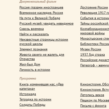
Документальный фильм
Россия глазами иностранцев
Достояние России
Всемирное наследие. Россия
Революция 1917 г
На пути к Великой Победе
События в истори
Русский музей: увидеть невидимое
Тайны российской
Сквозь времена
Коллаборационис
мировой войны
Найти и рассказать
Монастырские сте
Неизвестные страницы истории
русской школы
Библиотеки Росси
Элемент познания
Музеи России
Живота своего не жалеть для
1937. Год страха
Отечества
Российские динас
Жил-был Дом
Петергоф – жемчу
Личность в истории
Программа
Книга, изменившая нас. «Два
Киноистория. Обс
капитана»
Киноистория. Вст
Историада
Летопись веков
Тетрадка по истории
Пешком по Москв
Солдаты Победы
Письма с фронта