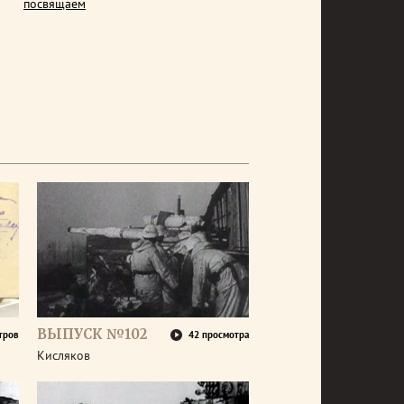
посвящаем
ВЫПУСК №102
тров
42 просмотра
Кисляков