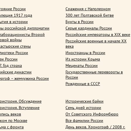
тояние России
Сражения с Наполеоном
олюция 1917 года
300 лет Полтавской битве
ытия в истории
Бунты в России
ны российской дипломатии
Серые кардиналы России
лаборационисты Второй
Российские императоры в XIX веке
овой войны
Российские военные в начале ХХ
астырские стены
века
лиотеки России
Иностранцы в России
еи России
Из истории Крыма
. Год страха
Меценаты России
сийские династии
Государственные перевороты в
России
ергоф – жемчужина России
Рожденные в СССР
оистория. Обсуждение
Исторические байки
оистория. Вступление
Семь дней истории
опись веков
От Советского Информбюро
ком по Москве
Все фамилии России
ьма с фронта
День веков. Хронограф / 2008 г.