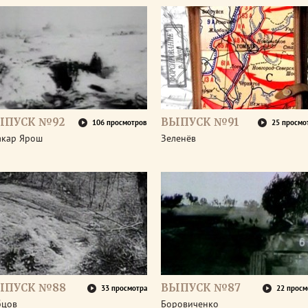
ЫПУСК №92
ВЫПУСК №91
106 просмотров
25 просмо
акар Ярош
Зеленёв
ЫПУСК №88
ВЫПУСК №87
33 просмотра
22 просм
бцов
Боровиченко