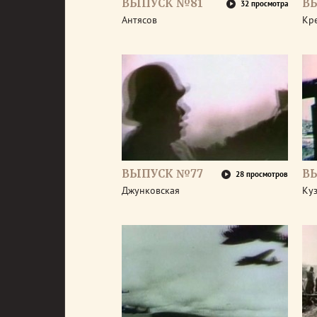
ВЫПУСК №81
В
32 просмотра
Антясов
Кр
ВЫПУСК №77
В
28 просмотров
Джунковская
Ку