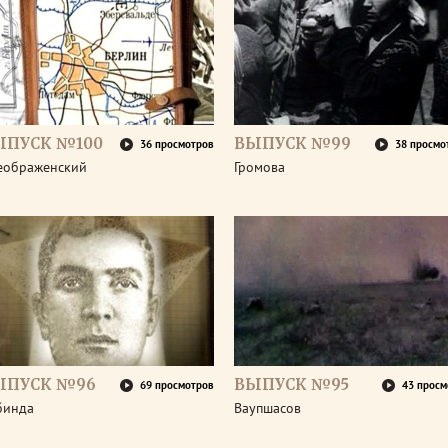
ЫПУСК №100
ВЫПУСК №99
36 просмотров
38 просмо
еображенский
Громова
ЫПУСК №96
ВЫПУСК №95
69 просмотров
43 просм
бинда
Ваупшасов