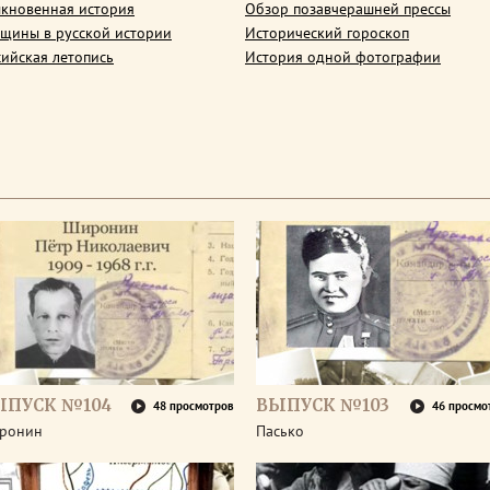
кновенная история
Обзор позавчерашней прессы
щины в русской истории
Исторический гороскоп
сийская летопись
История одной фотографии
ЫПУСК №104
ВЫПУСК №103
48 просмотров
46 просмо
ронин
Пасько