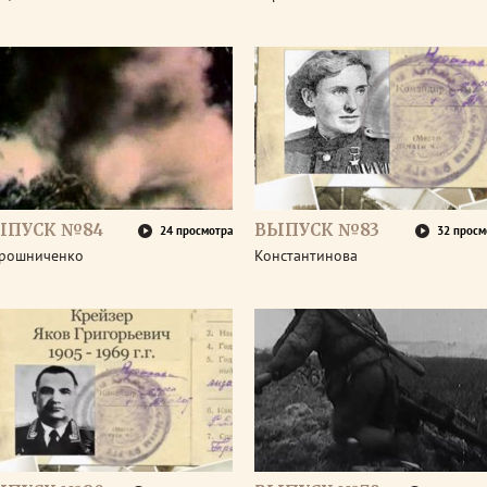
ЫПУСК №84
ВЫПУСК №83
24 просмотра
32 просм
рошниченко
Константинова