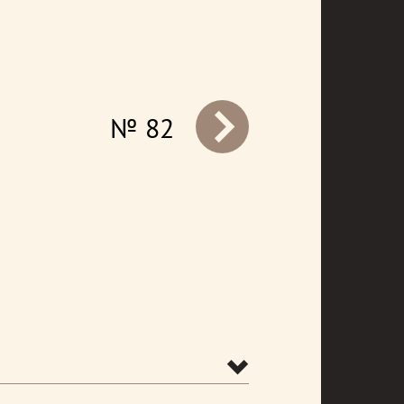
№ 82
prev