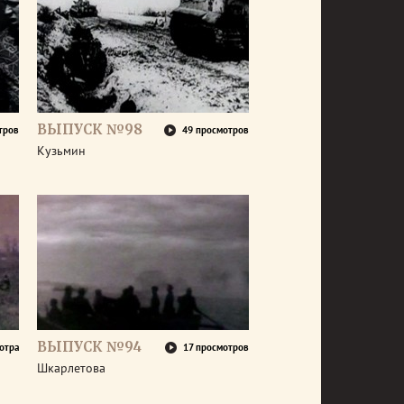
ВЫПУСК №98
тров
49 просмотров
Кузьмин
ВЫПУСК №94
отра
17 просмотров
Шкарлетова