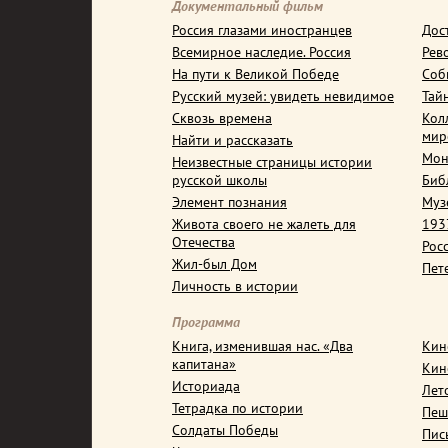
Документальный фильм
Россия глазами иностранцев
Дос
Всемирное наследие. Россия
Рев
На пути к Великой Победе
Соб
Русский музей: увидеть невидимое
Тай
Сквозь времена
Кол
мир
Найти и рассказать
Мон
Неизвестные страницы истории
русской школы
Биб
Элемент познания
Муз
Живота своего не жалеть для
1937
Отечества
Рос
Жил-был Дом
Пет
Личность в истории
Программа
Книга, изменившая нас. «Два
Кин
капитана»
Кин
Историада
Лет
Тетрадка по истории
Пеш
Солдаты Победы
Пис