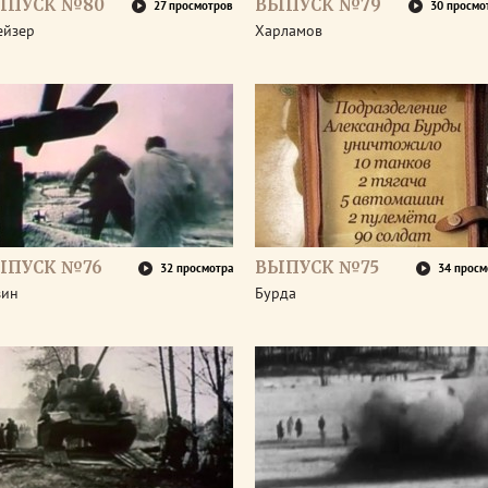
ЫПУСК №80
ВЫПУСК №79
27 просмотров
30 просмо
ейзер
Харламов
ЫПУСК №76
ВЫПУСК №75
32 просмотра
34 просм
зин
Бурда