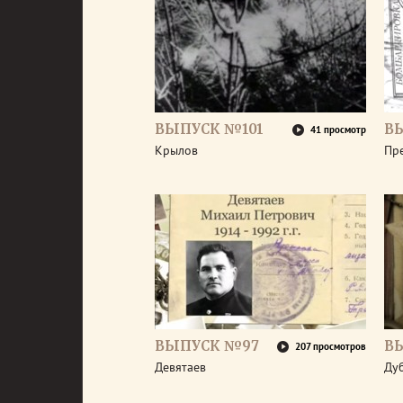
ВЫПУСК №101
В
41 просмотр
Крылов
Пр
ВЫПУСК №97
В
207 просмотров
Девятаев
Ду