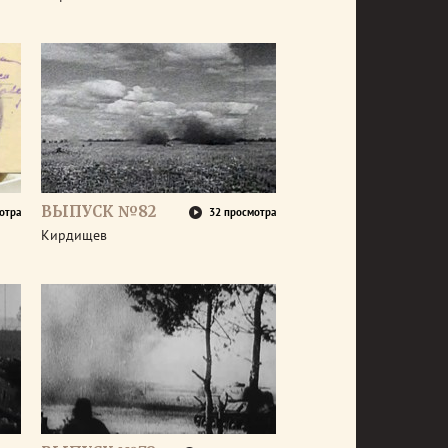
ВЫПУСК №82
отра
32 просмотра
Кирдищев