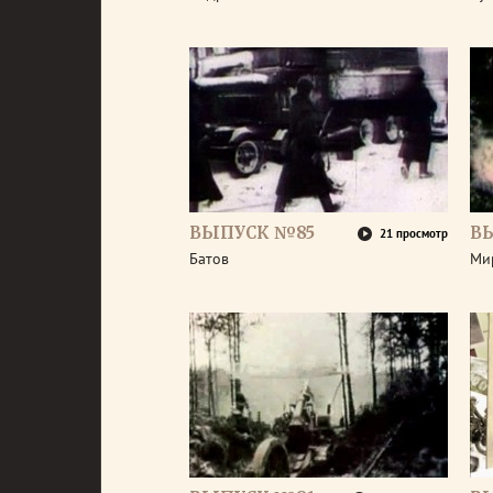
ВЫПУСК №85
В
21 просмотр
Батов
Ми