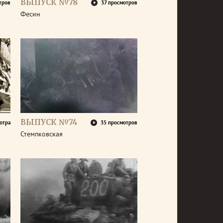
ВЫПУСК №78
тров
37 просмотров
Фесин
ВЫПУСК №74
отра
35 просмотров
Стемпковская