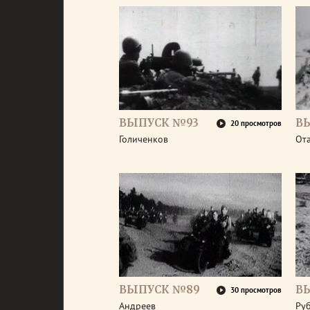
ВЫПУСК №93
В
20 просмотров
Голиченков
От
ВЫПУСК №89
В
30 просмотров
Андреев
Ру