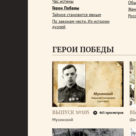
Час истины
Обы
Герои Победы
Жен
Тайное становится явным
Рос
По законам чести. Из истории
дуэлей
ГЕРОИ ПОБЕДЫ
ВЫПУСК №105
В
465 просмотров
Мусинский
Ши