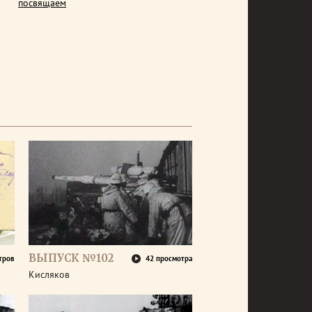
посвящаем
ВЫПУСК №102
тров
42 просмотра
Кисляков