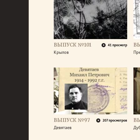
ВЫПУСК №101
В
41 просмотр
Крылов
Пр
ВЫПУСК №97
В
207 просмотров
Девятаев
Ду