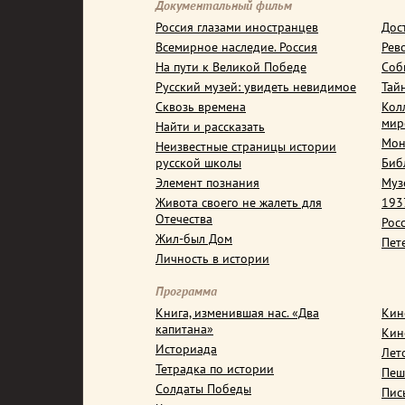
Документальный фильм
Россия глазами иностранцев
Дос
Всемирное наследие. Россия
Рев
На пути к Великой Победе
Соб
Русский музей: увидеть невидимое
Тай
Сквозь времена
Кол
мир
Найти и рассказать
Мон
Неизвестные страницы истории
русской школы
Биб
Элемент познания
Муз
Живота своего не жалеть для
1937
Отечества
Рос
Жил-был Дом
Пет
Личность в истории
Программа
Книга, изменившая нас. «Два
Кин
капитана»
Кин
Историада
Лет
Тетрадка по истории
Пеш
Солдаты Победы
Пис