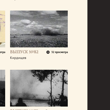
ВЫПУСК №82
отра
32 просмотра
Кирдищев