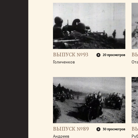
ВЫПУСК №93
В
20 просмотров
Голиченков
От
ВЫПУСК №89
В
30 просмотров
Андреев
Ру