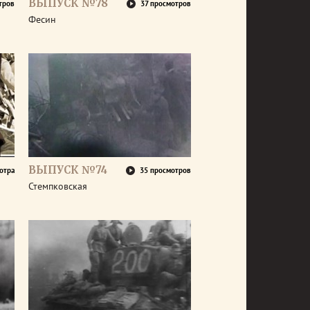
ВЫПУСК №78
тров
37 просмотров
Фесин
ВЫПУСК №74
отра
35 просмотров
Стемпковская