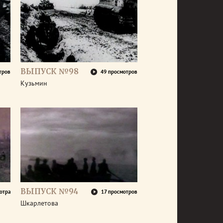
ВЫПУСК №98
тров
49 просмотров
Кузьмин
ВЫПУСК №94
отра
17 просмотров
Шкарлетова