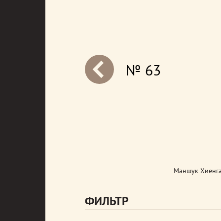
№ 63
next
Маншук Хиенга
ФИЛЬТР