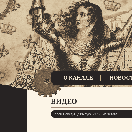
О КАНАЛЕ
НОВОС
ВИДЕО
Герои Победы
Выпуск № 62. Маметова