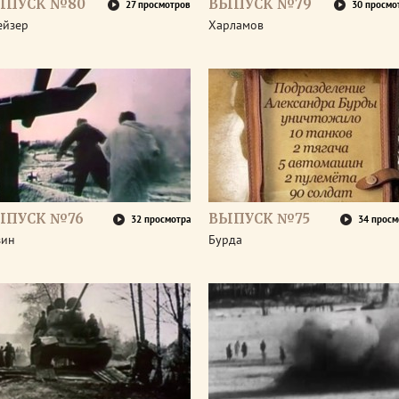
ЫПУСК №80
ВЫПУСК №79
27 просмотров
30 просмо
ейзер
Харламов
ЫПУСК №76
ВЫПУСК №75
32 просмотра
34 просм
зин
Бурда