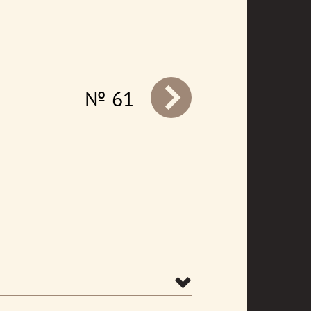
№ 61
prev