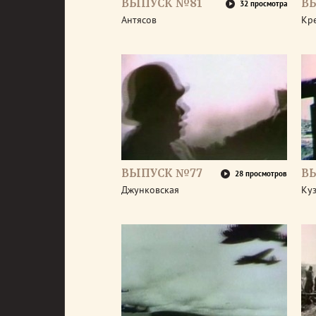
ВЫПУСК №81
В
32 просмотра
Антясов
Кр
ВЫПУСК №77
В
28 просмотров
Джунковская
Ку