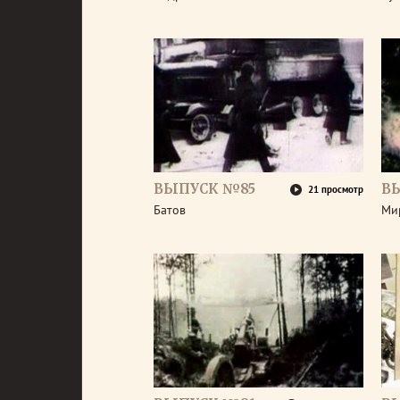
ВЫПУСК №85
В
21 просмотр
Батов
Ми