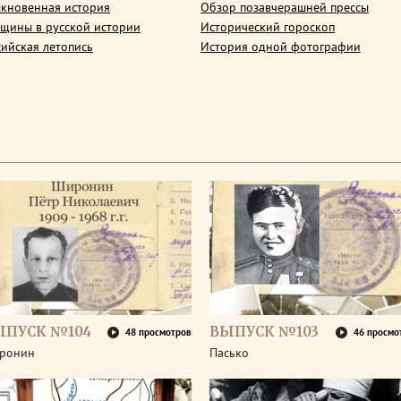
кновенная история
Обзор позавчерашней прессы
щины в русской истории
Исторический гороскоп
сийская летопись
История одной фотографии
ЫПУСК №104
ВЫПУСК №103
48 просмотров
46 просмо
ронин
Пасько