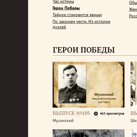
Час истины
Обы
Герои Победы
Жен
Тайное становится явным
Рос
По законам чести. Из истории
дуэлей
ГЕРОИ ПОБЕДЫ
ВЫПУСК №105
В
465 просмотров
Мусинский
Ши