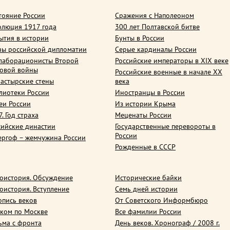
тояние России
Сражения с Наполеоном
олюция 1917 года
300 лет Полтавской битве
ытия в истории
Бунты в России
ны российской дипломатии
Серые кардиналы России
лаборационисты Второй
Российские императоры в XIX веке
овой войны
Российские военные в начале ХХ
астырские стены
века
лиотеки России
Иностранцы в России
еи России
Из истории Крыма
. Год страха
Меценаты России
сийские династии
Государственные перевороты в
России
ергоф – жемчужина России
Рожденные в СССР
оистория. Обсуждение
Исторические байки
оистория. Вступление
Семь дней истории
опись веков
От Советского Информбюро
ком по Москве
Все фамилии России
ьма с фронта
День веков. Хронограф / 2008 г.