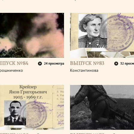
ЫПУСК №84
ВЫПУСК №83
24 просмотра
32 просм
рошниченко
Константинова