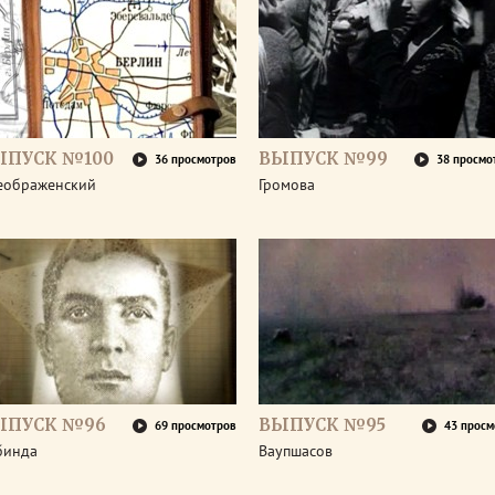
ЫПУСК №100
ВЫПУСК №99
36 просмотров
38 просмо
еображенский
Громова
ЫПУСК №96
ВЫПУСК №95
69 просмотров
43 просм
бинда
Ваупшасов