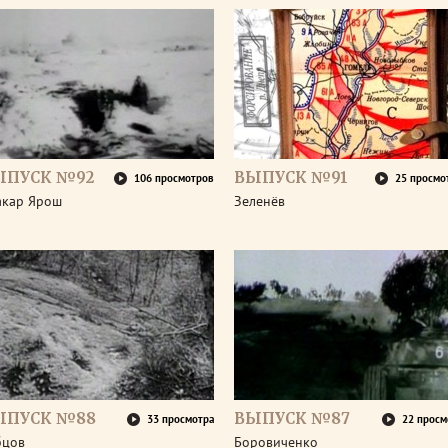
ЫПУСК №92
ВЫПУСК №91
106 просмотров
25 просмо
акар Ярош
Зеленёв
ЫПУСК №88
ВЫПУСК №87
33 просмотра
22 просм
бцов
Боровиченко