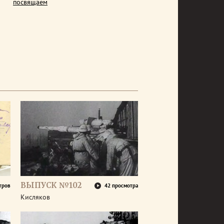
посвящаем
ВЫПУСК №102
тров
42 просмотра
Кисляков