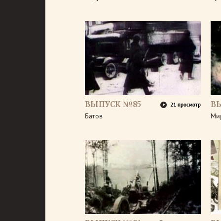
ВЫПУСК №85
В
21 просмотр
Батов
Ми