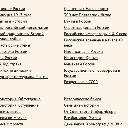
тояние России
Сражения с Наполеоном
олюция 1917 года
300 лет Полтавской битве
ытия в истории
Бунты в России
ны российской дипломатии
Серые кардиналы России
лаборационисты Второй
Российские императоры в XIX веке
овой войны
Российские военные в начале ХХ
астырские стены
века
лиотеки России
Иностранцы в России
еи России
Из истории Крыма
. Год страха
Меценаты России
сийские династии
Государственные перевороты в
России
ергоф – жемчужина России
Рожденные в СССР
оистория. Обсуждение
Исторические байки
оистория. Вступление
Семь дней истории
опись веков
От Советского Информбюро
ком по Москве
Все фамилии России
ьма с фронта
День веков. Хронограф / 2008 г.