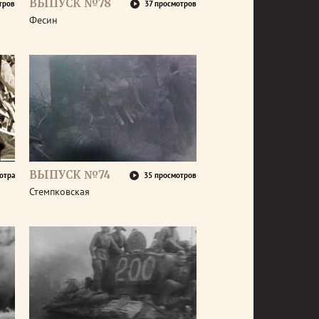
ВЫПУСК №78
тров
37 просмотров
Фесин
ВЫПУСК №74
отра
35 просмотров
Стемпковская