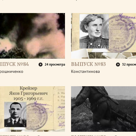
ЫПУСК №84
ВЫПУСК №83
24 просмотра
32 просм
рошниченко
Константинова