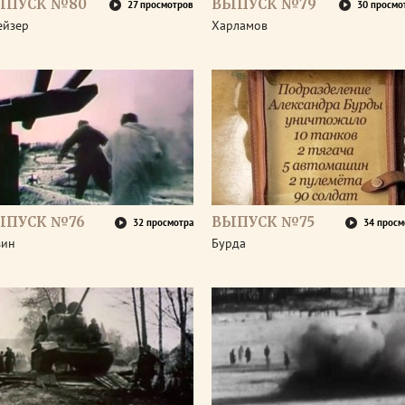
ЫПУСК №80
ВЫПУСК №79
27 просмотров
30 просмо
ейзер
Харламов
ЫПУСК №76
ВЫПУСК №75
32 просмотра
34 просм
зин
Бурда