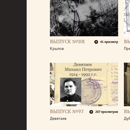
ВЫПУСК №101
В
41 просмотр
Крылов
Пр
ВЫПУСК №97
В
207 просмотров
Девятаев
Ду