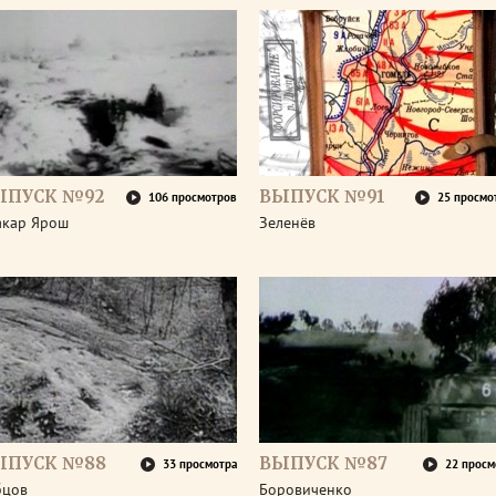
ЫПУСК №92
ВЫПУСК №91
106 просмотров
25 просмо
акар Ярош
Зеленёв
ЫПУСК №88
ВЫПУСК №87
33 просмотра
22 просм
бцов
Боровиченко