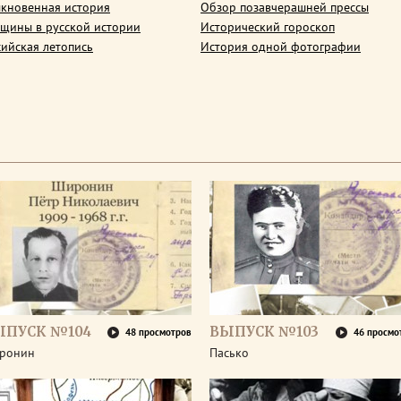
кновенная история
Обзор позавчерашней прессы
щины в русской истории
Исторический гороскоп
сийская летопись
История одной фотографии
ЫПУСК №104
ВЫПУСК №103
48 просмотров
46 просмо
ронин
Пасько