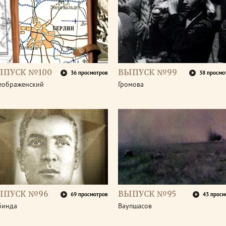
ЫПУСК №100
ВЫПУСК №99
36 просмотров
38 просмо
еображенский
Громова
ЫПУСК №96
ВЫПУСК №95
69 просмотров
43 просм
бинда
Ваупшасов