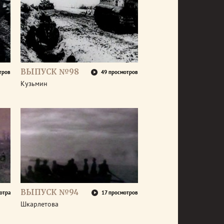
ВЫПУСК №98
тров
49 просмотров
Кузьмин
ВЫПУСК №94
отра
17 просмотров
Шкарлетова