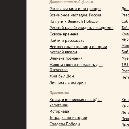
Документальный фильм
Россия глазами иностранцев
Дос
Всемирное наследие. Россия
Рев
На пути к Великой Победе
Соб
Русский музей: увидеть невидимое
Тай
Сквозь времена
Кол
мир
Найти и рассказать
Мон
Неизвестные страницы истории
русской школы
Биб
Элемент познания
Муз
Живота своего не жалеть для
1937
Отечества
Рос
Жил-был Дом
Пет
Личность в истории
Программа
Книга, изменившая нас. «Два
Кин
капитана»
Кин
Историада
Лет
Тетрадка по истории
Пеш
Солдаты Победы
Пис