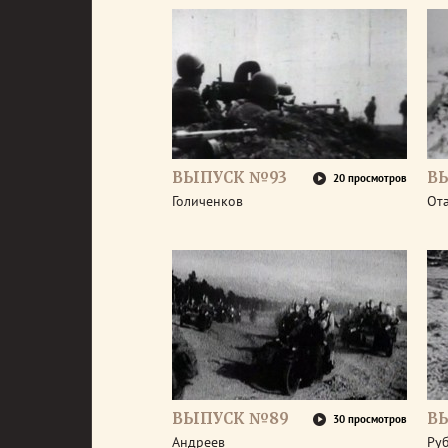
ВЫПУСК №93
В
20 просмотров
Голиченков
От
ВЫПУСК №89
В
30 просмотров
Андреев
Ру