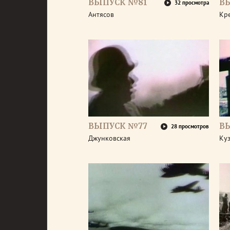
ВЫПУСК №81
В
32 просмотра
Антясов
Кр
ВЫПУСК №77
В
28 просмотров
Джунковская
Ку