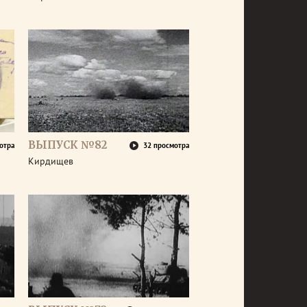
ВЫПУСК №82
отра
32 просмотра
Кирдищев