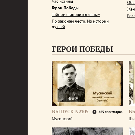
Час истины
Обы
Герои Победы
Жен
Тайное становится явным
Рос
По законам чести. Из истории
дуэлей
ГЕРОИ ПОБЕДЫ
ВЫПУСК №105
В
465 просмотров
Мусинский
Ши