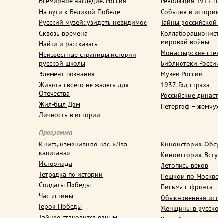
Всемирное наследие. Россия
Революция 1917 г
На пути к Великой Победе
События в истори
Русский музей: увидеть невидимое
Тайны российской
Сквозь времена
Коллаборационис
мировой войны
Найти и рассказать
Монастырские сте
Неизвестные страницы истории
русской школы
Библиотеки Росси
Элемент познания
Музеи России
Живота своего не жалеть для
1937. Год страха
Отечества
Российские динас
Жил-был Дом
Петергоф – жемчу
Личность в истории
Программа
Книга, изменившая нас. «Два
Киноистория. Обс
капитана»
Киноистория. Вст
Историада
Летопись веков
Тетрадка по истории
Пешком по Москв
Солдаты Победы
Письма с фронта
Час истины
Обыкновенная ис
Герои Победы
Женщины в русско
Тайное становится явным