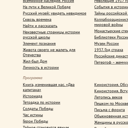
Всемирное наследие. Россия
Революция 1917 г
На пути к Великой Победе
События в истори
Русский музей: увидеть невидимое
Тайны российской
Сквозь времена
Коллаборационис
мировой войны
Найти и рассказать
Монастырские сте
Неизвестные страницы истории
русской школы
Библиотеки Росси
Элемент познания
Музеи России
Живота своего не жалеть для
1937. Год страха
Отечества
Российские динас
Жил-был Дом
Петергоф – жемчу
Личность в истории
Программа
Книга, изменившая нас. «Два
Киноистория. Обс
капитана»
Киноистория. Вст
Историада
Летопись веков
Тетрадка по истории
Пешком по Москв
Солдаты Победы
Письма с фронта
Час истины
Обыкновенная ис
Герои Победы
Женщины в русско
Тайное становится явным