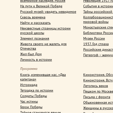
Всемирное наследие. Россия
Революция 1917 г
На пути к Великой Победе
События в истори
Русский музей: увидеть невидимое
Тайны российской
Сквозь времена
Коллаборационис
мировой войны
Найти и рассказать
Монастырские сте
Неизвестные страницы истории
русской школы
Библиотеки Росси
Элемент познания
Музеи России
Живота своего не жалеть для
1937. Год страха
Отечества
Российские динас
Жил-был Дом
Петергоф – жемчу
Личность в истории
Программа
Книга, изменившая нас. «Два
Киноистория. Обс
капитана»
Киноистория. Вст
Историада
Летопись веков
Тетрадка по истории
Пешком по Москв
Солдаты Победы
Письма с фронта
Час истины
Обыкновенная ис
Герои Победы
Женщины в русско
Тайное становится явным