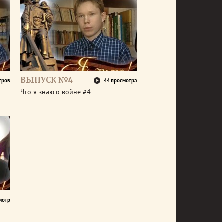
ВЫПУСК №4
тров
44 просмотра
Что я знаю о войне #4
мотр