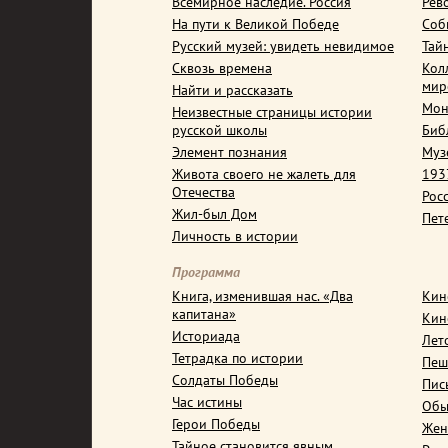
Всемирное наследие. Россия
Рев
На пути к Великой Победе
Соб
Русский музей: увидеть невидимое
Тай
Сквозь времена
Кол
мир
Найти и рассказать
Мон
Неизвестные страницы истории
русской школы
Биб
Элемент познания
Муз
Живота своего не жалеть для
1937
Отечества
Рос
Жил-был Дом
Пет
Личность в истории
Программа
Книга, изменившая нас. «Два
Кин
капитана»
Кин
Историада
Лет
Тетрадка по истории
Пеш
Солдаты Победы
Пис
Час истины
Обы
Герои Победы
Жен
Тайное становится явным