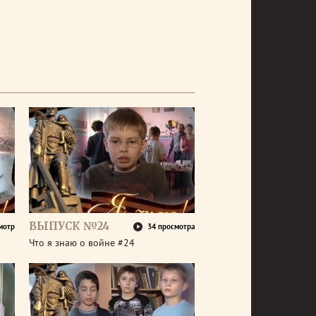
ВЫПУСК №24
мотр
34 просмотра
Что я знаю о войне #24