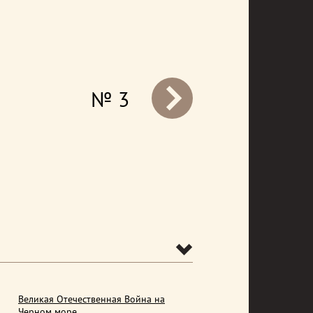
№ 3
prev
Великая Отечественная Война на
Черном море