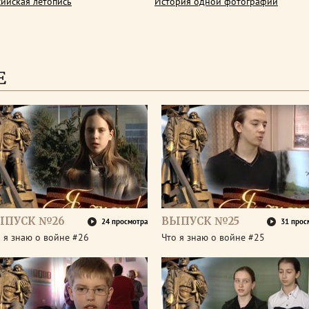
сийская летопись
История одной фотографии
Е
ЫПУСК №26
ВЫПУСК №25
24 просмотра
31 прос
 я знаю о войне #26
Что я знаю о войне #25