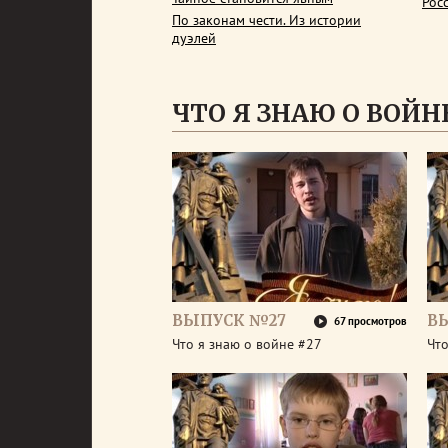
Рос
По законам чести. Из истории
дуэлей
ЧТО Я ЗНАЮ О ВОЙН
ВЫПУСК №27
В
67 просмотров
Что я знаю о войне #27
Что