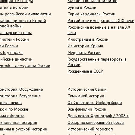
олюция 1917 года
300 лет Полтавской битве
ытия в истории
Бунты в России
ны российской дипломатии
Серые кардиналы России
лаборационисты Второй
Российские императоры в XIX веке
овой войны
Российские военные в начале ХХ
астырские стены
века
лиотеки России
Иностранцы в России
еи России
Из истории Крыма
. Год страха
Меценаты России
сийские династии
Государственные перевороты в
России
ергоф – жемчужина России
Рожденные в СССР
оистория. Обсуждение
Исторические байки
оистория. Вступление
Семь дней истории
опись веков
От Советского Информбюро
ком по Москве
Все фамилии России
ьма с фронта
День веков. Хронограф / 2008 г.
кновенная история
Обзор позавчерашней прессы
щины в русской истории
Исторический гороскоп