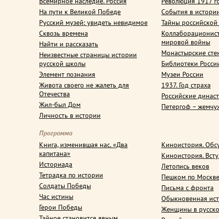
Всемирное наследие. Россия
Революция 1917 г
На пути к Великой Победе
События в истори
Русский музей: увидеть невидимое
Тайны российской
Сквозь времена
Коллаборационис
мировой войны
Найти и рассказать
Монастырские сте
Неизвестные страницы истории
русской школы
Библиотеки Росси
Элемент познания
Музеи России
Живота своего не жалеть для
1937. Год страха
Отечества
Российские динас
Жил-был Дом
Петергоф – жемчу
Личность в истории
Программа
Книга, изменившая нас. «Два
Киноистория. Обс
капитана»
Киноистория. Вст
Историада
Летопись веков
Тетрадка по истории
Пешком по Москв
Солдаты Победы
Письма с фронта
Час истины
Обыкновенная ис
Герои Победы
Женщины в русско
Тайное становится явным