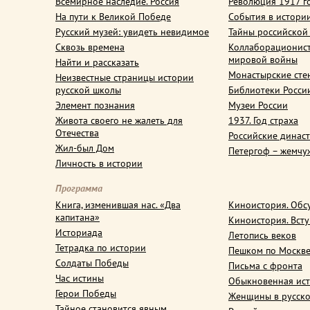
Всемирное наследие. Россия
Революция 1917 г
На пути к Великой Победе
События в истори
Русский музей: увидеть невидимое
Тайны российской
Сквозь времена
Коллаборационис
мировой войны
Найти и рассказать
Монастырские сте
Неизвестные страницы истории
русской школы
Библиотеки Росси
Элемент познания
Музеи России
Живота своего не жалеть для
1937. Год страха
Отечества
Российские динас
Жил-был Дом
Петергоф – жемчу
Личность в истории
Программа
Книга, изменившая нас. «Два
Киноистория. Обс
капитана»
Киноистория. Вст
Историада
Летопись веков
Тетрадка по истории
Пешком по Москв
Солдаты Победы
Письма с фронта
Час истины
Обыкновенная ис
Герои Победы
Женщины в русско
Тайное становится явным