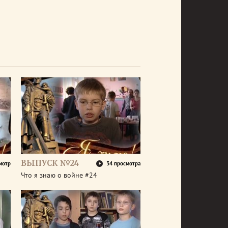
ВЫПУСК №24
мотр
34 просмотра
Что я знаю о войне #24