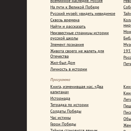
Всемирное наследие. Россия
Рев
На пути к Великой Победе
Соб
Русский музей: увидеть невидимое
Тай
Сквозь времена
Кол
мир
Найти и рассказать
Мон
Неизвестные страницы истории
русской школы
Биб
Элемент познания
Муз
Живота своего не жалеть для
1937
Отечества
Рос
Жил-был Дом
Пет
Личность в истории
Программа
Книга, изменившая нас. «Два
Кин
капитана»
Кин
Историада
Лет
Тетрадка по истории
Пеш
Солдаты Победы
Пис
Час истины
Обы
Герои Победы
Жен
Тайное становится явным