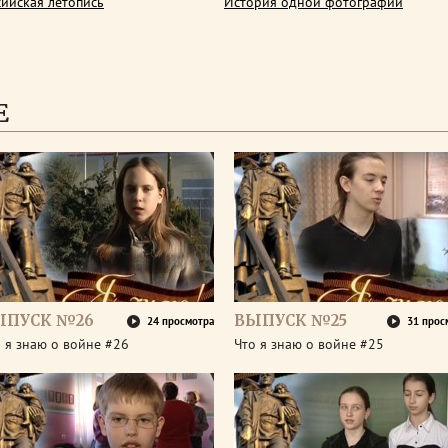
сийская летопись
История одной фотографии
Е
ЫПУСК №26
ВЫПУСК №25
24 просмотра
31 прос
 я знаю о войне #26
Что я знаю о войне #25