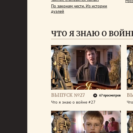
Рос
По законам чести. Из истории
дуэлей
ЧТО Я ЗНАЮ О ВОЙН
ВЫПУСК №27
В
67 просмотров
Что я знаю о войне #27
Что