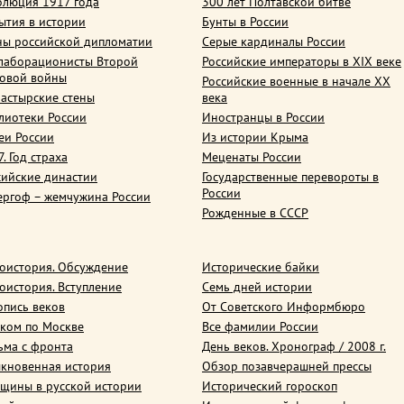
олюция 1917 года
300 лет Полтавской битве
ытия в истории
Бунты в России
ны российской дипломатии
Серые кардиналы России
лаборационисты Второй
Российские императоры в XIX веке
овой войны
Российские военные в начале ХХ
астырские стены
века
лиотеки России
Иностранцы в России
еи России
Из истории Крыма
. Год страха
Меценаты России
сийские династии
Государственные перевороты в
России
ергоф – жемчужина России
Рожденные в СССР
оистория. Обсуждение
Исторические байки
оистория. Вступление
Семь дней истории
опись веков
От Советского Информбюро
ком по Москве
Все фамилии России
ьма с фронта
День веков. Хронограф / 2008 г.
кновенная история
Обзор позавчерашней прессы
щины в русской истории
Исторический гороскоп