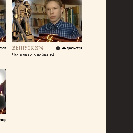
ВЫПУСК №4
тров
44 просмотра
Что я знаю о войне #4
мотр