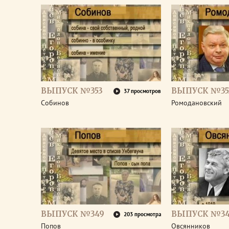
ВЫПУСК №353
ВЫПУСК №35
37 просмотров
Собинов
Ромодановский
ВЫПУСК №349
ВЫПУСК №3
203 просмотра
Попов
Овсянников