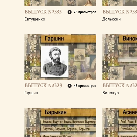
ВЫПУСК №333
ВЫПУСК №33
76 просмотров
Евтушенко
Дольский
ВЫПУСК №329
ВЫПУСК №32
48 просмотров
Гаршин
Винокур