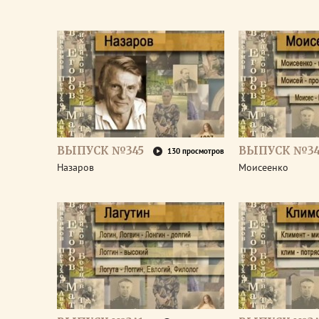
ВЫПУСК №345
ВЫПУСК №34
130 просмотров
Назаров
Моисеенко