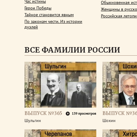
Час истины
Обыкновенная ис
Герои Победы
Женщины в русско
Тайное становится явным
Российская летопи
По законам чести. Из истории
дуэлей
ВСЕ ФАМИЛИИ РОССИИ
ВЫПУСК №365
ВЫПУСК №3
139 просмотров
Шульгин
Шохин