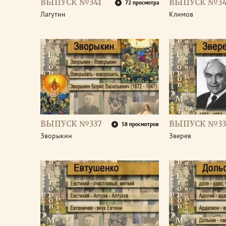
ВЫПУСК №341
ВЫПУСК №3
72 просмотра
Лагутин
Климов
ВЫПУСК №337
ВЫПУСК №33
58 просмотров
Зворыкин
Зверев