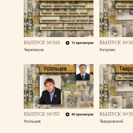
ВЫПУСК №361
ВЫПУСК №3
55 просмотров
Черепанов
Хитрово
ВЫПУСК №357
ВЫПУСК №35
80 просмотров
Усольцев
Твардовский