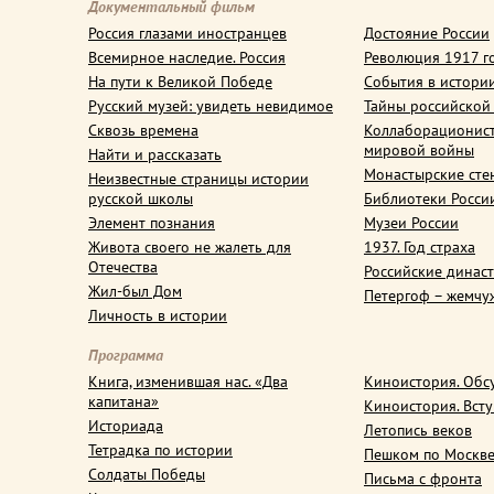
Документальный фильм
Россия глазами иностранцев
Достояние России
Всемирное наследие. Россия
Революция 1917 г
На пути к Великой Победе
События в истори
Русский музей: увидеть невидимое
Тайны российской
Сквозь времена
Коллаборационис
мировой войны
Найти и рассказать
Монастырские сте
Неизвестные страницы истории
русской школы
Библиотеки Росси
Элемент познания
Музеи России
Живота своего не жалеть для
1937. Год страха
Отечества
Российские динас
Жил-был Дом
Петергоф – жемчу
Личность в истории
Программа
Книга, изменившая нас. «Два
Киноистория. Обс
капитана»
Киноистория. Вст
Историада
Летопись веков
Тетрадка по истории
Пешком по Москв
Солдаты Победы
Письма с фронта